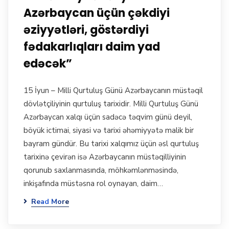
Azərbaycan üçün çəkdiyi
əziyyətləri, göstərdiyi
fədakarlıqları daim yad
edəcək”
15 İyun – Milli Qurtuluş Günü Azərbaycanın müstəqil
dövlətçiliyinin qurtuluş tarixidir. Milli Qurtuluş Günü
Azərbaycan xalqı üçün sadəcə təqvim günü deyil,
böyük ictimai, siyasi və tarixi əhəmiyyətə malik bir
bayram gündür. Bu tarixi xalqımız üçün əsl qurtuluş
tarixinə çevirən isə Azərbaycanın müstəqilliyinin
qorunub saxlanmasında, möhkəmlənməsində,
inkişafında müstəsna rol oynayan, daim…
Read More