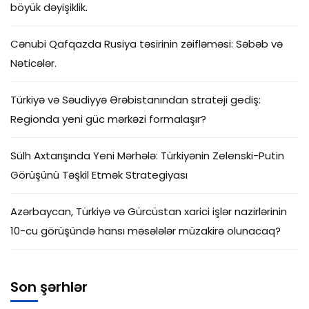
böyük dəyişiklik.
Cənubi Qafqazda Rusiya təsirinin zəifləməsi: Səbəb və
Nəticələr.
Türkiyə və Səudiyyə Ərəbistanından strateji gediş:
Regionda yeni güc mərkəzi formalaşır?
Sülh Axtarışında Yeni Mərhələ: Türkiyənin Zelenski-Putin
Görüşünü Təşkil Etmək Strategiyası
Azərbaycan, Türkiyə və Gürcüstan xarici işlər nazirlərinin
10-cu görüşündə hansı məsələlər müzakirə olunacaq?
Son şərhlər