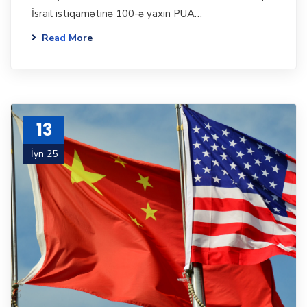
İsrail istiqamətinə 100-ə yaxın PUA…
Read More
13
İyn 25