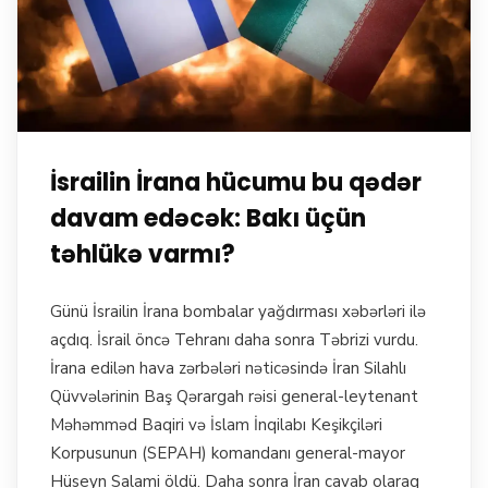
İsrailin İrana hücumu bu qədər
davam edəcək: Bakı üçün
təhlükə varmı?
Günü İsrailin İrana bombalar yağdırması xəbərləri ilə
açdıq. İsrail öncə Tehranı daha sonra Təbrizi vurdu.
İrana edilən hava zərbələri nəticəsində İran Silahlı
Qüvvələrinin Baş Qərargah rəisi general-leytenant
Məhəmməd Baqiri və İslam İnqilabı Keşikçiləri
Korpusunun (SEPAH) komandanı general-mayor
Hüseyn Salami öldü. Daha sonra İran cavab olaraq