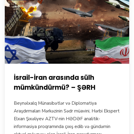
İsrail-İran arasında sülh
mümkündürmü? – ŞƏRH
Beynəlxalq Münasibətlər və Diplomatiya
Araşdırmaları Mərkəzinin Sədr müavini, Hərbi Ekspert
Elxan Şıxəliyev AZTV-nin HƏDƏF analitik-
informasiya proqramında çıxış edib və gündəmin