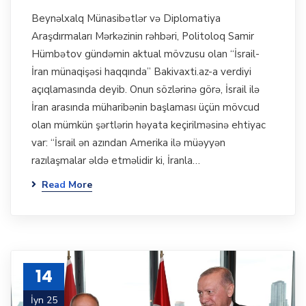
Beynəlxalq Münasibətlər və Diplomatiya
Araşdırmaları Mərkəzinin rəhbəri, Politoloq Samir
Hümbətov gündəmin aktual mövzusu olan “İsrail-
İran münaqişəsi haqqında” Bakivaxti.az-a verdiyi
açıqlamasında deyib. Onun sözlərinə görə, İsrail ilə
İran arasında müharibənin başlaması üçün mövcud
olan mümkün şərtlərin həyata keçirilməsinə ehtiyac
var: “İsrail ən azından Amerika ilə müəyyən
razılaşmalar əldə etməlidir ki, İranla…
Read More
14
İyn 25