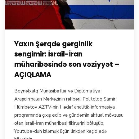
Yaxın Şərqdə gərginlik
səngimir: İsrail-İran
müharibəsində son vəziyyət –
AÇIQLAMA
Beynəlxalq Münasibətlər və Diplomatiya
Araşdırmaları Mərkəzinin rəhbəri, Politoloq Samir
Hümbətov AZTV-nin Hədəf analitik-informasiya
proqramında çıxış edib və gündəmin aktual mövzusu
olan İsrail-İran müharibəsi fikirlərini bölüşüb.
Youtube-dən izləmək üçün linkdən keçid edə