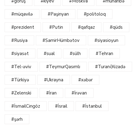
#görüş
#kiyev
#Moskva
#müharibə
#müqavilə
#Paşinyan
#politoloq
#prezident
#Putin
#qafqaz
#qüds
#Rusiya
#SamirHümbətov
#siyasioyun
#siyasət
#sual
#sülh
#Tehran
#Tel-əviv
#TeymurQasımlı
#TuranƏlizadə
#Türkiyə
#Ukrayna
#xəbər
#Zelenski
#İran
#İrəvan
#İsmailCingöz
#İsrail
#İstanbul
#şərh