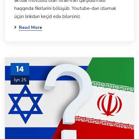
aktual mövzusu olan İsrail-İran qarşıdurması
haqqında fikirlərini bölüşüb. Youtube-dən izləmək
üçün linkdən keçid edə bilərsiniz
Read More
14
İyn 25