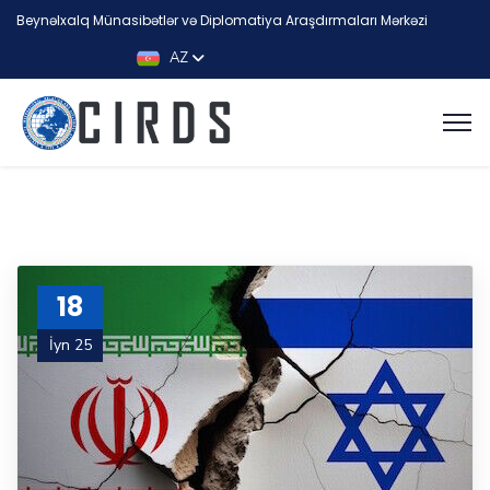
Beynəlxalq Münasibətlər və Diplomatiya Araşdırmaları Mərkəzi
AZ
18
İyn 25