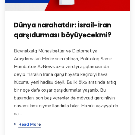
Dünya narahatdır: İsrail-İran
qarşıdurması böyüyəcəkmi?
Beynəlxalq Münasibətlər və Diplomatiya
Araşdırmaları Mərkəzinin rəhbəri, Politoloq Samir
Hümbətov AzNews.az-a verdiyi açıqlamasında
deyib. “İsrailin İrana qarşı həyata keçirdiyi hava
hücumu yeni hadisə deyil. Bu iki ölkə arasında artıq
bir neçə dəfə oxşar qarşıdurmalar yaşanıb. Bu
baxımdan, son baş verənlər də mövcud gərginliyin
davamı kimi qiymətləndirilə bilər. Hazırkı vəziyyətdə
nə…
Read More