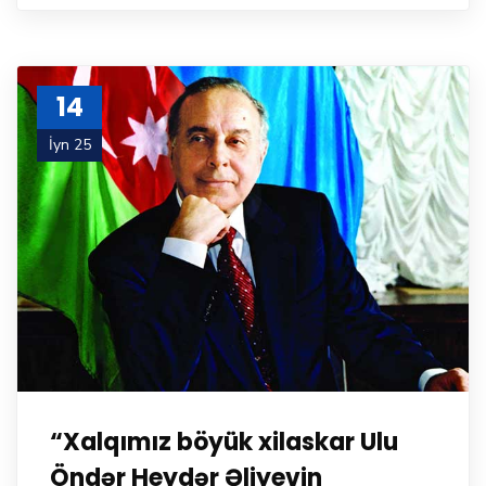
14
İyn 25
“Xalqımız böyük xilaskar Ulu
Öndər Heydər Əliyevin