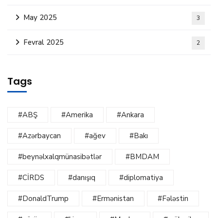
May 2025
3
Fevral 2025
2
Tags
#ABŞ
#Amerika
#Ankara
#Azərbaycan
#ağev
#Bakı
#beynəlxalqmünasibətlər
#BMDAM
#CİRDS
#danışıq
#diplomatiya
#DonaldTrump
#Ermənistan
#Fələstin