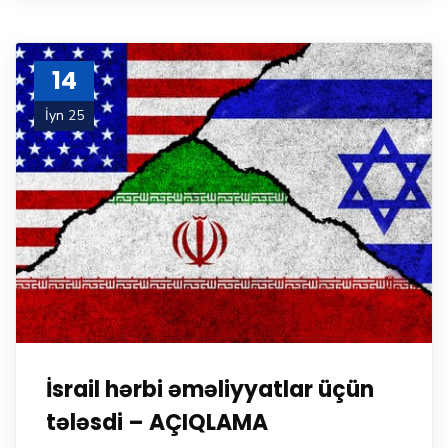
14
İyn 25
İsrail hərbi əməliyyatlar üçün
tələsdi – AÇIQLAMA