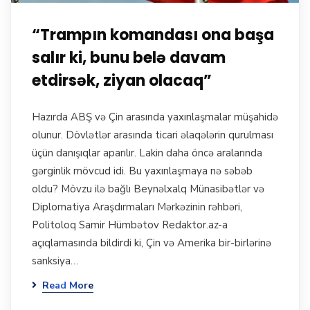
“Trampın komandası ona başa
salır ki, bunu belə davam
etdirsək, ziyan olacaq”
Hazırda ABŞ və Çin arasında yaxınlaşmalar müşahidə
olunur. Dövlətlər arasında ticari əlaqələrin qurulması
üçün danışıqlar aparılır. Lakin daha öncə aralarında
gərginlik mövcud idi. Bu yaxınlaşmaya nə səbəb
oldu? Mövzu ilə bağlı Beynəlxalq Münasibətlər və
Diplomatiya Araşdırmaları Mərkəzinin rəhbəri,
Politoloq Samir Hümbətov Redaktor.az-a
açıqlamasında bildirdi ki, Çin və Amerika bir-birlərinə
sanksiya…
Read More