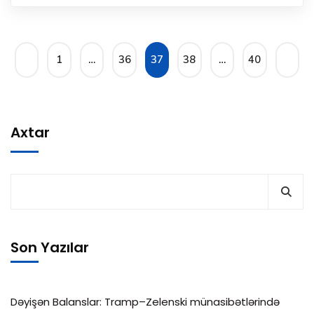
1
…
36
37
38
…
40
Axtar
Son Yazılar
Dəyişən Balanslar: Tramp–Zelenski münasibətlərində