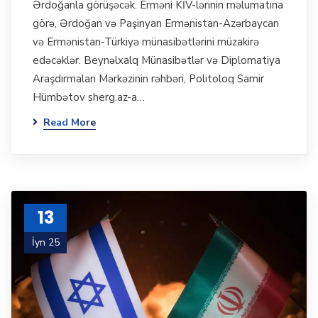
Ərdoğanla görüşəcək. Erməni KİV-lərinin məlumatına
görə, Ərdoğan və Paşinyan Ermənistan-Azərbaycan
və Ermənistan-Türkiyə münasibətlərini müzakirə
edəcəklər. Beynəlxalq Münasibətlər və Diplomatiya
Araşdırmaları Mərkəzinin rəhbəri, Politoloq Samir
Hümbətov sherg.az-a…
Read More
13
İyn 25