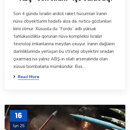
Son 4 gündə İsrailin ardıcıl raket hücumları İranın
nüvə obyektlərini hədəfə alsa da, nəticə gözlənilən
kimi olmur. Xüsusilə də “Fordo” adlı yüksək
təhlükəsizliklə qorunan nüvə kompleksi İsrailin
texnoloji imkanlarına meydan oxuyur. İranın dağların
dərinliklərində yerləşən bu strateji obyektini sıradan
çıxarmaq isə yalnız ABŞ-ın silah arsenalında olan
xüsusi bombalarla mümkündür. Bəs…
Read More
16
İyn 25