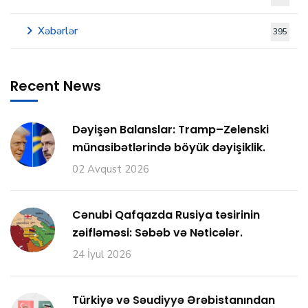
Xəbərlər
395
Recent News
Dəyişən Balanslar: Tramp–Zelenski
münasibətlərində böyük dəyişiklik.
02 Avqust 2026
Cənubi Qafqazda Rusiya təsirinin
zəifləməsi: Səbəb və Nəticələr.
24 İyul 2026
Türkiyə və Səudiyyə Ərəbistanından