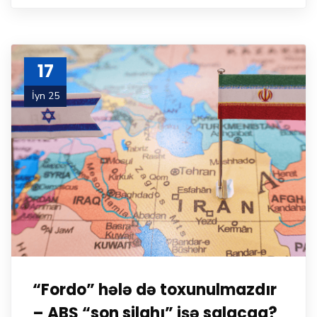
17
İyn 25
“Fordo” hələ də toxunulmazdır
– ABŞ “son silahı” işə salacaq?