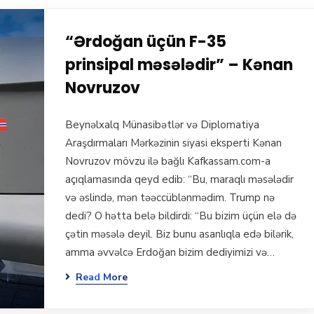
“Ərdoğan üçün F-35
prinsipal məsələdir” – Kənan
Novruzov
Beynəlxalq Münasibətlər və Diplomatiya
Araşdırmaları Mərkəzinin siyasi eksperti Kənan
Novruzov mövzu ilə bağlı Kafkassam.com-a
açıqlamasında qeyd edib: “Bu, maraqlı məsələdir
və əslində, mən təəccüblənmədim. Trump nə
dedi? O hətta belə bildirdi: “Bu bizim üçün elə də
çətin məsələ deyil. Biz bunu asanlıqla edə bilərik,
amma əvvəlcə Erdoğan bizim dediyimizi və…
Read More