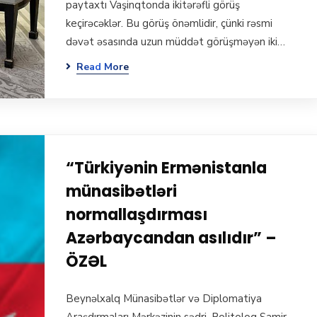
paytaxtı Vaşinqtonda ikitərəfli görüş
keçirəcəklər. Bu görüş önəmlidir, çünki rəsmi
dəvət əsasında uzun müddət görüşməyən iki…
Read More
“Türkiyənin Ermənistanla
münasibətləri
normallaşdırması
Azərbaycandan asılıdır” –
ÖZƏL
Beynəlxalq Münasibətlər və Diplomatiya