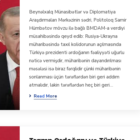
Beynəlxalq Münasibətlər və Diplomatiya
Araşdırmaları Mərkəzinin sədri, Politoloq Samir
Hümbətov mövzu ilə bağlı BMDAM-a verdiyi
müsahibəsində qeyd edib: Rusiya-Ukrayna
müharibəsində taxıl kolidorunun açılmasında
Türkiyə prezidenti ərdoğanın fəaliyyəti uğurlu
nəticə vermişdir, müharibənin dayandırılması
məsələsi isə biraz fərqlidir çünki müharibənin
sonlanması üçün tərəflərdən biri geri addım
atmalıdır, lakin tərəflərdən heç biri geri…
Read More