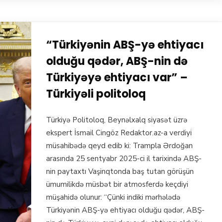
“Türkiyənin ABŞ-yə ehtiyacı
olduğu qədər, ABŞ-nin də
Türkiyəyə ehtiyacı var” –
Türkiyəli politoloq
Türkiyə Politoloq, Beynəlxalq siyasət üzrə
ekspert İsmail Cingöz Redaktor.az-a verdiyi
müsahibədə qeyd edib ki: Trampla Ərdoğan
arasında 25 sentyabr 2025-ci il tarixində ABŞ-
nin paytaxtı Vaşinqtonda baş tutan görüşün
ümumilikdə müsbət bir atmosferdə keçdiyi
müşahidə olunur: “Çünki indiki mərhələdə
Türkiyənin ABŞ-yə ehtiyacı olduğu qədər, ABŞ-