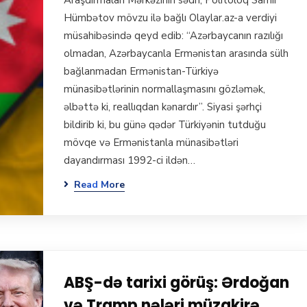
Araşdırmaları Mərkəzinin sədri, Politoloq Samir
Hümbətov mövzu ilə bağlı Olaylar.az-a verdiyi
müsahibəsində qeyd edib: “Azərbaycanın razılığı
olmadan, Azərbaycanla Ermənistan arasında sülh
bağlanmadan Ermənistan-Türkiyə
münasibətlərinin normallaşmasını gözləmək,
əlbəttə ki, reallıqdan kənardır”. Siyasi şərhçi
bildirib ki, bu günə qədər Türkiyənin tutduğu
mövqe və Ermənistanla münasibətləri
dayandırması 1992-ci ildən…
Read More
ABŞ-də tarixi görüş: Ərdoğan
və Tramp nələri müzakirə