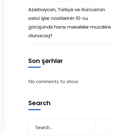
Azərbaycan, Türkiyə və Gürcüstan
xarici işlər nazirlərinin 10-cu
görüşündə hansı məsələlər müzakirə
olunacaq?
Son şərhlər
No comments to show.
Search