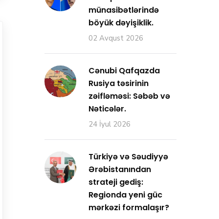
münasibətlərində
böyük dəyişiklik.
02 Avqust 2026
Cənubi Qafqazda
Rusiya təsirinin
zəifləməsi: Səbəb və
Nəticələr.
24 İyul 2026
Türkiyə və Səudiyyə
Ərəbistanından
strateji gediş:
Regionda yeni güc
mərkəzi formalaşır?