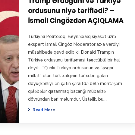
Tramp Ərdoğanı və Türkiyə
ordusunu niyə təriflədi? –
İsmail Cingözdən AÇIQLAMA
Türkiyəli Politoloq, Beynəlxalq siyasət üzrə
ekspert İsmail Cingöz Moderator.az-a verdiyi
müsahibədə qeyd edib ki: Donald Trampın
Türkiyə ordusunu tərifləməsi təəccüblü bir hal
deyil: “Çünki Türkiyə ordusunun və “əsgər
millət” olan türk xalqının tarixdən gələn
döyüşkənliyi, ən çətin şəraitdə belə möhtəşəm
qələbələr qazanmaq bacarığı mübarizə
dövründən bəri məlumdur. Üstəlik, bu…
Read More