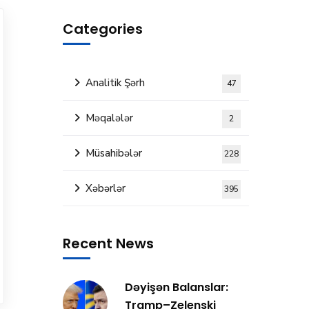
Categories
Analitik Şərh
47
Məqalələr
2
Müsahibələr
228
Xəbərlər
395
Recent News
Dəyişən Balanslar:
Tramp–Zelenski