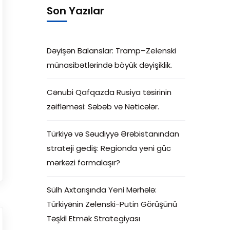
Son Yazılar
Dəyişən Balanslar: Tramp–Zelenski
münasibətlərində böyük dəyişiklik.
Cənubi Qafqazda Rusiya təsirinin
zəifləməsi: Səbəb və Nəticələr.
Türkiyə və Səudiyyə Ərəbistanından
strateji gediş: Regionda yeni güc
mərkəzi formalaşır?
Sülh Axtarışında Yeni Mərhələ:
Türkiyənin Zelenski-Putin Görüşünü
Təşkil Etmək Strategiyası