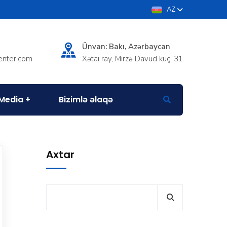
AZ
Ünvan: Bakı, Azərbaycan
enter.com
Xətai ray, Mirzə Davud küç, 31
Media
Bizimlə əlaqə
Axtar