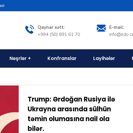
əzi
Qaynar xətt:
E-mail:
+994 (50) 891 61 70
info@irds-c
Nəşrlər
Konfranslar
Layihələr
Trump: Ərdoğan Rusiya ilə
Ukrayna arasında sülhün
təmin olumasına nail ola
bilər.