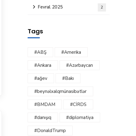
Fevral 2025
2
Tags
#ABŞ
#Amerika
#Ankara
#Azərbaycan
#ağev
#Bakı
#beynəlxalqmünasibətlər
#BMDAM
#CİRDS
#danışıq
#diplomatiya
#DonaldTrump