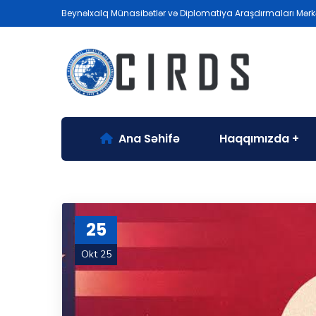
Beynəlxalq Münasibətlər və Diplomatiya Araşdırmaları Mərk
Ana Səhifə
Haqqımızda
25
Okt 25