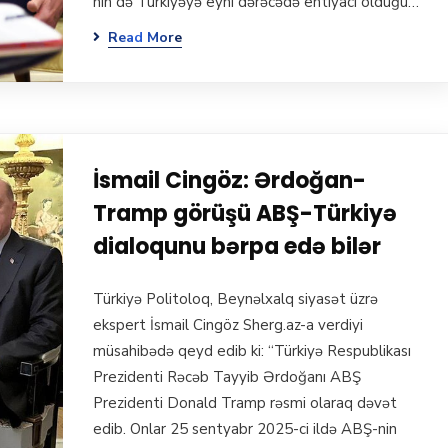
nin də Türkiyəyə eyni dərəcədə ehtiyacı olduğu…
Read More
İsmail Cingöz: Ərdoğan-
Tramp görüşü ABŞ-Türkiyə
dialoqunu bərpa edə bilər
Türkiyə Politoloq, Beynəlxalq siyasət üzrə
ekspert İsmail Cingöz Sherg.az-a verdiyi
müsahibədə qeyd edib ki: “Türkiyə Respublikası
Prezidenti Rəcəb Tayyib Ərdoğanı ABŞ
Prezidenti Donald Tramp rəsmi olaraq dəvət
edib. Onlar 25 sentyabr 2025-ci ildə ABŞ-nin