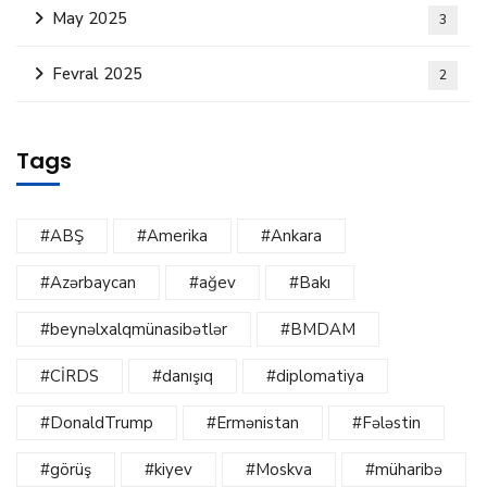
May 2025
3
Fevral 2025
2
Tags
#ABŞ
#Amerika
#Ankara
#Azərbaycan
#ağev
#Bakı
#beynəlxalqmünasibətlər
#BMDAM
#CİRDS
#danışıq
#diplomatiya
#DonaldTrump
#Ermənistan
#Fələstin
#görüş
#kiyev
#Moskva
#müharibə