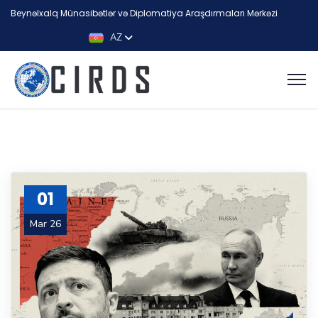
Beynəlxalq Münasibətlər və Diplomatiya Araşdırmaları Mərkəzi
AZ
01
Mar 26