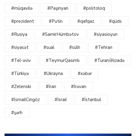
#müqavilə
#Paşinyan
#politoloq
#prezident
#Putin
#qafqaz
#qüds
#Rusiya
#SamirHümbətov
#siyasioyun
#siyasət
#sual
#sülh
#Tehran
#Tel-əviv
#TeymurQasımlı
#TuranƏlizadə
#Türkiyə
#Ukrayna
#xəbər
#Zelenski
#İran
#İrəvan
#İsmailCingöz
#İsrail
#İstanbul
#şərh