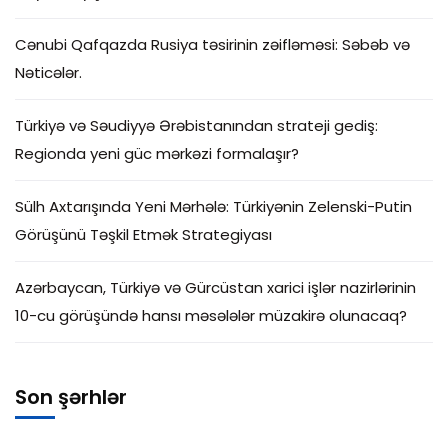
Cənubi Qafqazda Rusiya təsirinin zəifləməsi: Səbəb və
Nəticələr.
Türkiyə və Səudiyyə Ərəbistanından strateji gediş:
Regionda yeni güc mərkəzi formalaşır?
Sülh Axtarışında Yeni Mərhələ: Türkiyənin Zelenski-Putin
Görüşünü Təşkil Etmək Strategiyası
Azərbaycan, Türkiyə və Gürcüstan xarici işlər nazirlərinin
10-cu görüşündə hansı məsələlər müzakirə olunacaq?
Son şərhlər