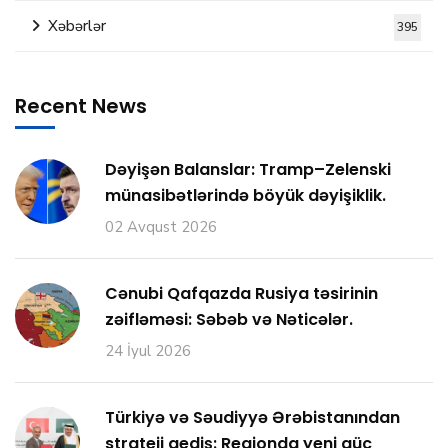
Xəbərlər
395
Recent News
Dəyişən Balanslar: Tramp–Zelenski
münasibətlərində böyük dəyişiklik.
02 Avqust 2026
Cənubi Qafqazda Rusiya təsirinin
zəifləməsi: Səbəb və Nəticələr.
24 İyul 2026
Türkiyə və Səudiyyə Ərəbistanından
strateji gediş: Regionda yeni güc