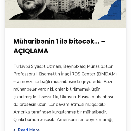
Müharibənin 1 ilə bitəcək… –
AÇIQLAMA
Türkiyəli Siyasət Uzmanı, Beynəlxalq Münasibətlər
Professoru Hüsaməttin İnaç İRDS Center (BMDAM)
– a mövzu ilə bağlı müsahibəsində qeyd edib: Bəzi
müharibələr vardır ki, onlar bitirilməmək üçün
çıxarılmışdır. Təəssüf ki, Ukrayna-Rusiya müharibəsi
də prosesin uzun illər davam etməsi məqsədilə
Amerika tərəfindən kurgulanmış bir müharibədir.
Çünki burada xüsusilə Amerikanın ən böyük marağı,…
Read More