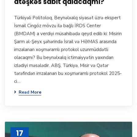
atəşkəs sabit qalacaqmı?
Türkiyəli Politoloq, Beynəlxalq siyasət üzrə ekspert
İsmail Cingöz mövzu ilə bağlı İRDS Center
(BMDAM) a verdiyi müsahibədə qeyd edib ki: Misirin
Şarm əl-Şeyx şəhərində İsrail və HƏMAS arasında
imzalanan xoşməramlı protokol uzunmüddətli
olacaqmı? Bu beynəlxalq ictimaiyyətin yaxından
izlədiyi məsələdir. ABŞ, Türkiyə, Misir və Qətər
tərəfindən imzalanan bu xoşməramlı protokol 2025-
ci…
Read More
17