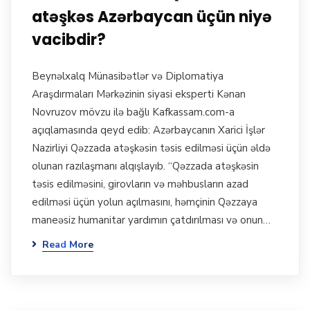
atəşkəs Azərbaycan üçün niyə
vacibdir?
Beynəlxalq Münasibətlər və Diplomatiya
Araşdırmaları Mərkəzinin siyasi eksperti Kənan
Novruzov mövzu ilə bağlı Kafkassam.com-a
açıqlamasında qeyd edib: Azərbaycanın Xarici İşlər
Nazirliyi Qəzzada atəşkəsin təsis edilməsi üçün əldə
olunan razılaşmanı alqışlayıb. “Qəzzada atəşkəsin
təsis edilməsini, girovların və məhbusların azad
edilməsi üçün yolun açılmasını, həmçinin Qəzzaya
maneəsiz humanitar yardımın çatdırılması və onun…
Read More