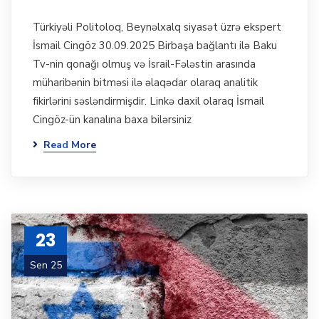
Türkiyəli Politoloq, Beynəlxalq siyasət üzrə ekspert
İsmail Cingöz 30.09.2025 Birbaşa bağlantı ilə Baku
Tv-nin qonağı olmuş və İsrail-Fələstin arasında
müharibənin bitməsi ilə əlaqədar olaraq analitik
fikirlərini səsləndirmişdir. Linkə daxil olaraq İsmail
Cingöz-ün kanalına baxa bilərsiniz
Read More
23
Sen 25