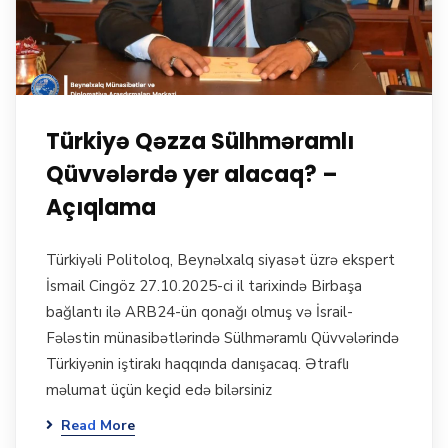
Türkiyə Qəzza Sülhməramlı
Qüvvələrdə yer alacaq? –
Açıqlama
Türkiyəli Politoloq, Beynəlxalq siyasət üzrə ekspert
İsmail Cingöz 27.10.2025-ci il tarixində Birbaşa
bağlantı ilə ARB24-ün qonağı olmuş və İsrail-
Fələstin münasibətlərində Sülhməramlı Qüvvələrində
Türkiyənin iştirakı haqqında danışacaq. Ətraflı
məlumat üçün keçid edə bilərsiniz
Read More