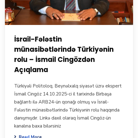
İsrail-Fələstin
münasibətlərində Türkiyənin
rolu – İsmail Cingözdən
Açıqlama
Türkiyəli Politoloq, Beynəlxalq siyasət üzrə ekspert
İsmail Cingöz 14.10.2025-ci il tarixində Birbaşa
bağlantı ilə ARB24-ün qonağı olmuş və İsrail-
Fələstin münasibətlərində Türkiyənin rolu haqqında
danışmışdır. Linkə daxil olaraq İsmail Cingöz-ün
kanalına baxa bilərsiniz
Read More