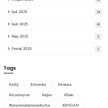
İyul 2025
24
İyun 2025
42
May 2025
3
Fevral 2025
2
Tags
#ABŞ
#Amerika
#Ankara
#Azərbaycan
#ağev
#Bakı
#beynəlxalqmünasibətlər
#BMDAM