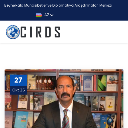
Beynəlxalq Münasibətlər və Diplomatiya Araşdırmaları Mərkəzi
AZ
27
Okt 25