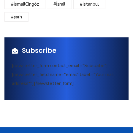
#İsmailCingöz
#İsrail
#İstanbul
#şərh
Subscribe
[newsletter_form contact_email="Subscribe"]
[newsletter_field name="email" label="Your mail
address*"][/newsletter_form]