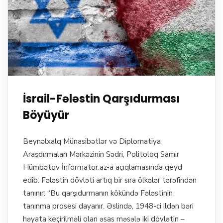
İsrail-Fələstin Qarşıdurması
Böyüyür
Beynəlxalq Münasibətlər və Diplomatiya
Araşdırmaları Mərkəzinin Sədri, Politoloq Samir
Hümbətov İnformator.az-a açıqlamasında qeyd
edib: Fələstin dövləti artıq bir sıra ölkələr tərəfindən
tanınır: “Bu qarşıdurmanın kökündə Fələstinin
tanınma prosesi dayanır. Əslində, 1948-ci ildən bəri
həyata keçirilməli olan əsas məsələ iki dövlətin –