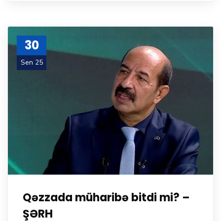
30
Sen 25
Qəzzada müharibə bitdi mi? –
ŞƏRH