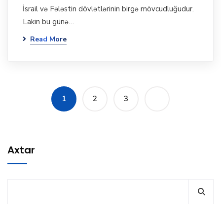
İsrail və Fələstin dövlətlərinin birgə mövcudluğudur.
Lakin bu günə…
Read More
1
2
3
Axtar