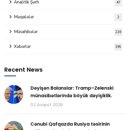
Analitik Şərh
47
Məqalələr
2
Müsahibələr
228
Xəbərlər
395
Recent News
Dəyişən Balanslar: Tramp–Zelenski
münasibətlərində böyük dəyişiklik.
02 Avqust 2026
Cənubi Qafqazda Rusiya təsirinin