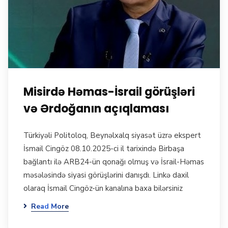
Misirdə Həmas-İsrail görüşləri
və Ərdoğanın açıqlaması
Türkiyəli Politoloq, Beynəlxalq siyasət üzrə ekspert
İsmail Cingöz 08.10.2025-ci il tarixində Birbaşa
bağlantı ilə ARB24-ün qonağı olmuş və İsrail-Həmas
məsələsində siyasi görüşlərini danışdı. Linkə daxil
olaraq İsmail Cingöz-ün kanalına baxa bilərsiniz
Read More