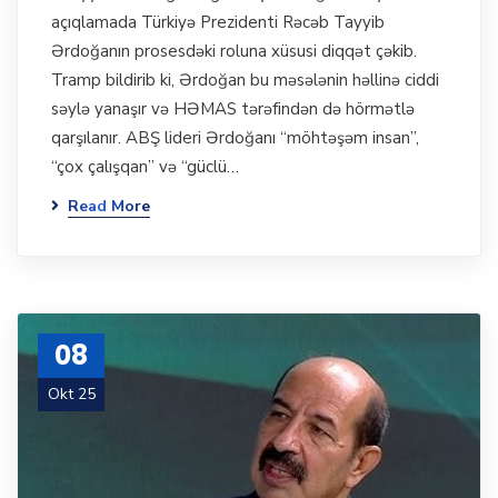
açıqlamada Türkiyə Prezidenti Rəcəb Tayyib
Ərdoğanın prosesdəki roluna xüsusi diqqət çəkib.
Tramp bildirib ki, Ərdoğan bu məsələnin həllinə ciddi
səylə yanaşır və HƏMAS tərəfindən də hörmətlə
qarşılanır. ABŞ lideri Ərdoğanı “möhtəşəm insan”,
“çox çalışqan” və “güclü…
Read More
08
Okt 25