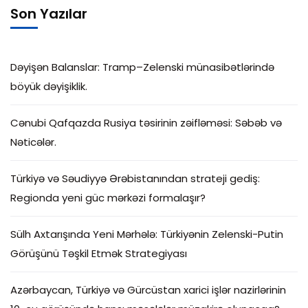
Son Yazılar
Dəyişən Balanslar: Tramp–Zelenski münasibətlərində
böyük dəyişiklik.
Cənubi Qafqazda Rusiya təsirinin zəifləməsi: Səbəb və
Nəticələr.
Türkiyə və Səudiyyə Ərəbistanından strateji gediş:
Regionda yeni güc mərkəzi formalaşır?
Sülh Axtarışında Yeni Mərhələ: Türkiyənin Zelenski-Putin
Görüşünü Təşkil Etmək Strategiyası
Azərbaycan, Türkiyə və Gürcüstan xarici işlər nazirlərinin