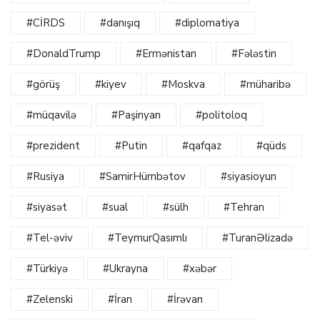
#CİRDS
#danışıq
#diplomatiya
#DonaldTrump
#Ermənistan
#Fələstin
#görüş
#kiyev
#Moskva
#müharibə
#müqavilə
#Paşinyan
#politoloq
#prezident
#Putin
#qafqaz
#qüds
#Rusiya
#SamirHümbətov
#siyasioyun
#siyasət
#sual
#sülh
#Tehran
#Tel-əviv
#TeymurQasımlı
#TuranƏlizadə
#Türkiyə
#Ukrayna
#xəbər
#Zelenski
#İran
#İrəvan