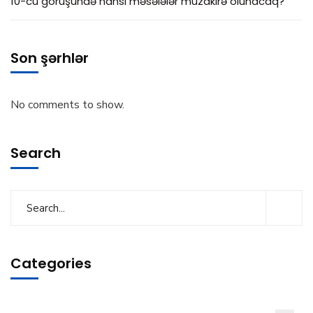
10-cu görüşündə hansı məsələlər müzakirə olunacaq?
Son şərhlər
No comments to show.
Search
Categories