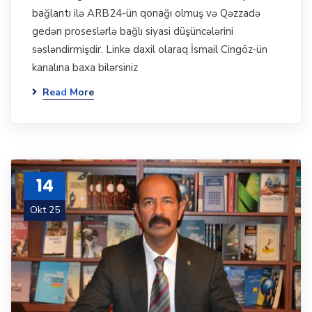
bağlantı ilə ARB24-ün qonağı olmuş və Qəzzadə
gedən proseslərlə bağlı siyasi düşüncələrini
səsləndirmişdir. Linkə daxil olaraq İsmail Cingöz-ün
kanalına baxa bilərsiniz
Read More
14
Okt 25