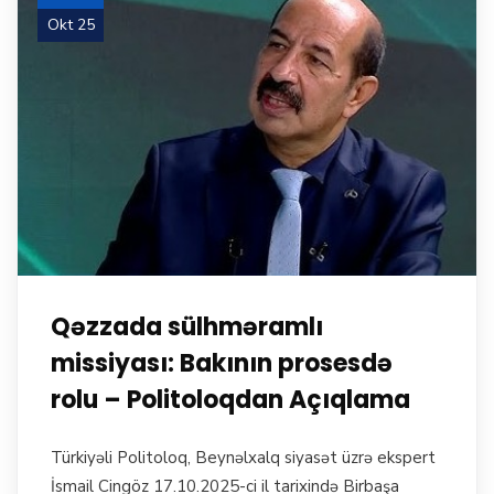
Okt 25
Qəzzada sülhməramlı
missiyası: Bakının prosesdə
rolu – Politoloqdan Açıqlama
Türkiyəli Politoloq, Beynəlxalq siyasət üzrə ekspert
İsmail Cingöz 17.10.2025-ci il tarixində Birbaşa