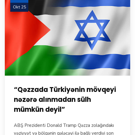
Okt 25
“Qəzzada Türkiyənin mövqeyi
nəzərə alınmadan sülh
mümkün deyil”
ABŞ Prezidenti Donald Tramp Qəzza zolağındakı
vəziyyət və bölgənin gələcəyi ilə bağlı verdiyi son