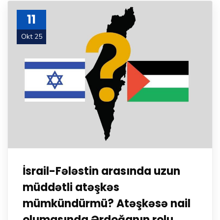
11
Okt 25
İsrail-Fələstin arasında uzun
müddətli atəşkəs
mümkündürmü? Atəşkəsə nail
olumasında Ərdoğanın rolu