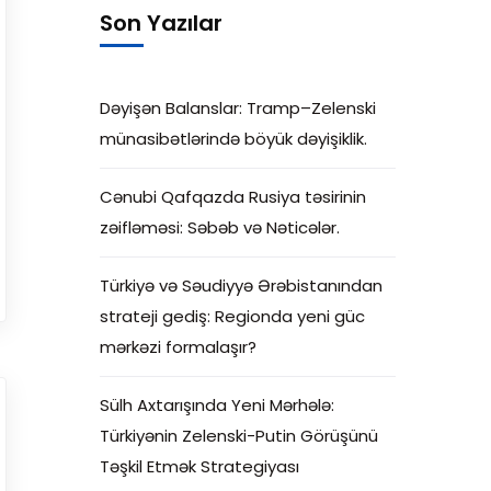
Son Yazılar
Dəyişən Balanslar: Tramp–Zelenski
münasibətlərində böyük dəyişiklik.
Cənubi Qafqazda Rusiya təsirinin
zəifləməsi: Səbəb və Nəticələr.
Türkiyə və Səudiyyə Ərəbistanından
strateji gediş: Regionda yeni güc
mərkəzi formalaşır?
Sülh Axtarışında Yeni Mərhələ:
Türkiyənin Zelenski-Putin Görüşünü
Təşkil Etmək Strategiyası