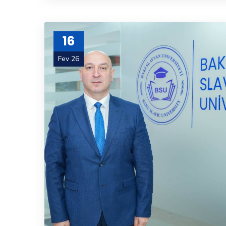
16
Fev 26