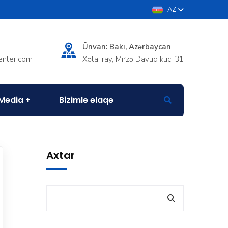
AZ
Ünvan: Bakı, Azərbaycan
enter.com
Xətai ray, Mirzə Davud küç, 31
Media
Bizimlə əlaqə
Axtar