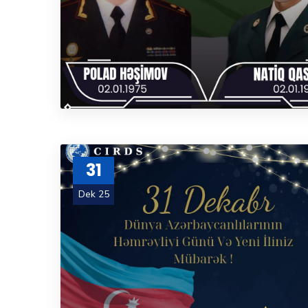
31
Dek 25