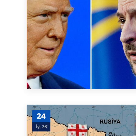
24
İyl 26