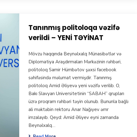
Tanınmış politoloqa vəzifə
verildi – YENİ TƏYİNAT
Mövzu haqqında Beynəlxalq Münasibətlər və
Diplomatiya Araşdırmaları Mərkəzinin rəhbəri,
politoloq Samir Hümbətov şəxsi facebook
səhifəsində məlumat vermişdir. Tanınmış
politoloq Amid Əliyevə yeni vəzifə verilib. O,
Bakı Slavyan Universitetinin “SABAH” qrupları
üzrə proqram rəhbəri təyin olunub. Bununla bağlı
ali məktəbin rektoru Anar Nağıyev əmr
imzalayıb. Qeyd: Amid Əliyev eyni zamanda
Beynəlxalq…
Read More