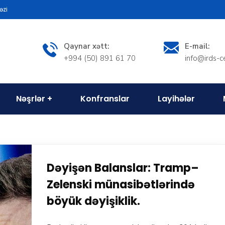
əzi
Qaynar xətt:
E-mail:
+994 (50) 891 61 70
info@irds-c
Nəşrlər
Konfranslar
Layihələr
Dəyişən Balanslar: Tramp–
Zelenski münasibətlərində
böyük dəyişiklik.