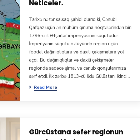
Nəticələr.
Tarixə nəzər salsaq şahidi olarıq ki, Cənubi
Qafqaz üçün ən mühüm qırılma nöqtələrindən biri
1796-cı il Əfşarlar imperiyasının süqutudur.
İmperiyanın süqutu özlüyündə region üçün
feodal dağınıqlıqlara və daxili çəkişmələrə yol
açdı. Bu dağınıqlıqlar və daxili çəkişmələr
regionda sadəcə şimal və cənub qonşularımıza
sərf etdi. İlk zərbə 1813-cü ildə Gülüstan, ikinci…
Read More
Gürcüstana səfər regionun