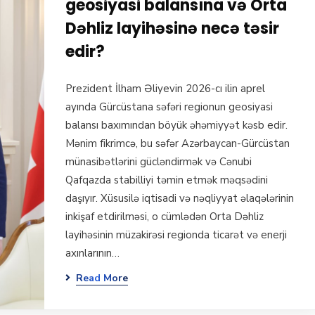
geosiyasi balansına və Orta
Dəhliz layihəsinə necə təsir
edir?
Prezident İlham Əliyevin 2026-cı ilin aprel
ayında Gürcüstana səfəri regionun geosiyasi
balansı baxımından böyük əhəmiyyət kəsb edir.
Mənim fikrimcə, bu səfər Azərbaycan-Gürcüstan
münasibətlərini gücləndirmək və Cənubi
Qafqazda stabilliyi təmin etmək məqsədini
daşıyır. Xüsusilə iqtisadi və nəqliyyat əlaqələrinin
inkişaf etdirilməsi, o cümlədən Orta Dəhliz
layihəsinin müzakirəsi regionda ticarət və enerji
axınlarının…
Read More