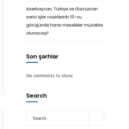
Azərbaycan, Türkiyə və Gürcüstan
xarici işlər nazirlərinin 10-cu
görüşündə hansı məsələlər müzakirə
olunacaq?
Son şərhlər
No comments to show.
Search