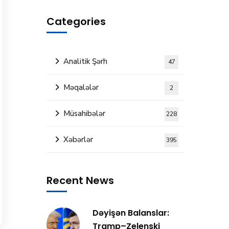
Categories
Analitik Şərh
47
Məqalələr
2
Müsahibələr
228
Xəbərlər
395
Recent News
Dəyişən Balanslar:
Tramp–Zelenski