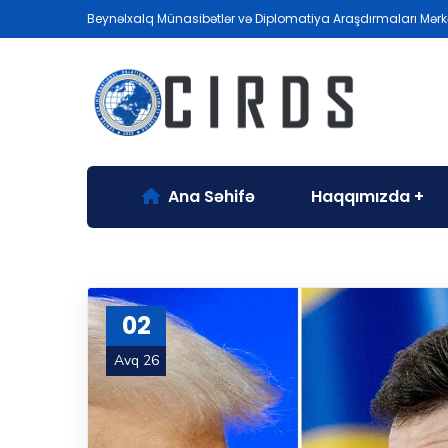
Beynəlxalq Münasibətlər və Diplomatiya Araşdırmaları Mərk
Ana Səhifə
Haqqımızda
02
Avq 26