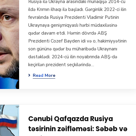
Rusiya ilə Ukrayna arasındakı münaqişə 2014-cü
ildə Krımın ilhaqı ilə başladı. Gərginlik 2022-ci ilin
fevralında Rusiya Prezidenti Vladimir Putinin
Ukraynaya genişmiqyaslı hərbi müdaxiləsinə
qədər davam etdi. Həmin dövrdə ABŞ
Prezidenti Cozef Bayden idi və o, hakimiyyətinin
son gününə qədər bu müharibədə Ukraynanı
dəstəklədi. 2024-cü ilin noyabrında ABŞ-də
keçirilən prezident seçkilərində…
Read More
Cənubi Qafqazda Rusiya
təsirinin zəifləməsi: Səbəb və