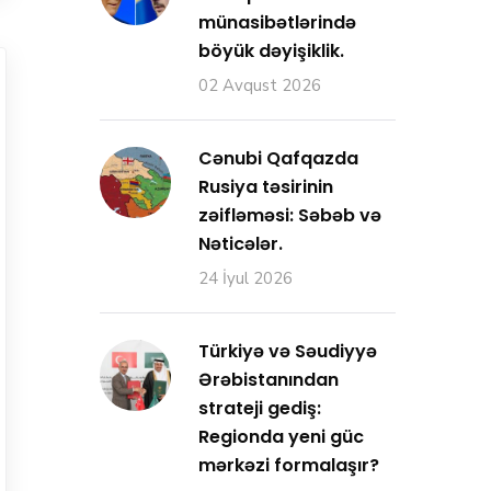
münasibətlərində
böyük dəyişiklik.
02 Avqust 2026
Cənubi Qafqazda
Rusiya təsirinin
zəifləməsi: Səbəb və
Nəticələr.
24 İyul 2026
Türkiyə və Səudiyyə
Ərəbistanından
strateji gediş:
Regionda yeni güc
mərkəzi formalaşır?