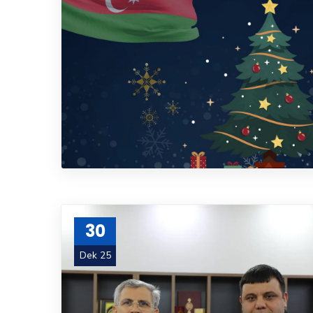
30
Dek 25