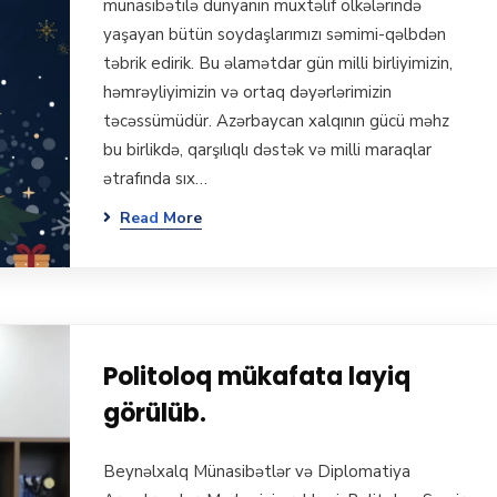
münasibətilə dünyanın müxtəlif ölkələrində
yaşayan bütün soydaşlarımızı səmimi-qəlbdən
təbrik edirik. Bu əlamətdar gün milli birliyimizin,
həmrəyliyimizin və ortaq dəyərlərimizin
təcəssümüdür. Azərbaycan xalqının gücü məhz
bu birlikdə, qarşılıqlı dəstək və milli maraqlar
ətrafında sıx…
Read More
Politoloq mükafata layiq
görülüb.
Beynəlxalq Münasibətlər və Diplomatiya