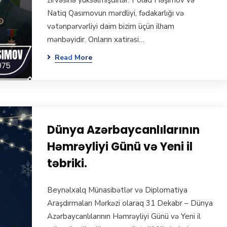
zirvəsinə yüksəlmişdirlər. Polad Həşimov və
Natiq Qasımovun mərdliyi, fədakarlığı və
vətənpərvərliyi daim bizim üçün ilham
mənbəyidir. Onların xatirəsi…
Read More
Dünya Azərbaycanlılarının
Həmrəyliyi Günü və Yeni il
təbriki.
Beynəlxalq Münasibətlər və Diplomatiya
Araşdırmaları Mərkəzi olaraq 31 Dekabr – Dünya
Azərbaycanlılarının Həmrəyliyi Günü və Yeni il