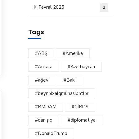
Fevral 2025
2
Tags
#ABŞ
#Amerika
#Ankara
#Azərbaycan
#ağev
#Bakı
#beynəlxalqmünasibətlər
#BMDAM
#CİRDS
#danışıq
#diplomatiya
#DonaldTrump