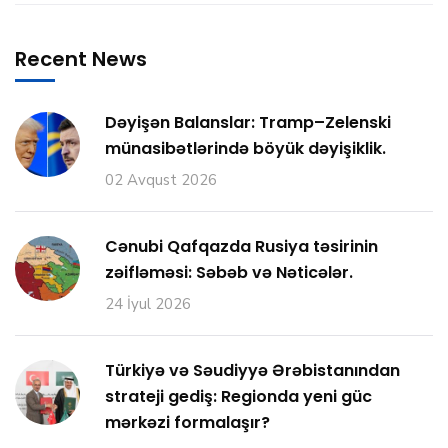
Recent News
Dəyişən Balanslar: Tramp–Zelenski
münasibətlərində böyük dəyişiklik.
02 Avqust 2026
Cənubi Qafqazda Rusiya təsirinin
zəifləməsi: Səbəb və Nəticələr.
24 İyul 2026
Türkiyə və Səudiyyə Ərəbistanından
strateji gediş: Regionda yeni güc
mərkəzi formalaşır?