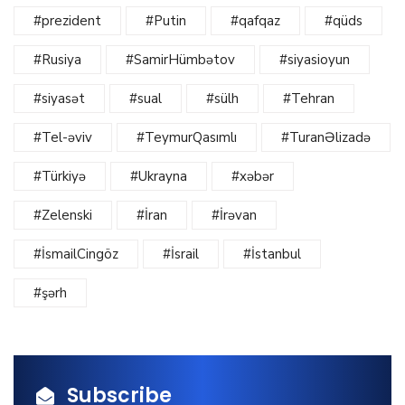
#prezident
#Putin
#qafqaz
#qüds
#Rusiya
#SamirHümbətov
#siyasioyun
#siyasət
#sual
#sülh
#Tehran
#Tel-əviv
#TeymurQasımlı
#TuranƏlizadə
#Türkiyə
#Ukrayna
#xəbər
#Zelenski
#İran
#İrəvan
#İsmailCingöz
#İsrail
#İstanbul
#şərh
Subscribe