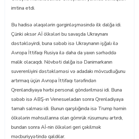
imtina etdi.
Bu hadisə əlaqələrin gərginləşməsində ilk dalğa idi.
Çünki əksər Aİ ölkələri bu savaşda Ukraynanı
dəstəkləyirdi, buna səbəb isə Ukraynanın işğalı ilə
Avropa İttifaqı Rusiya ilə daha da yaxın sərhəddə
malik olacaqdı. Növbəti dalğa isə Danimarkanın
suverenliyini dəstəkləməsi və adadakı mövcudluğunu
artırmaq üçün Avropa İttifaqı tərəfindən
Qrenlandiyaya hərbi personal göndərilməsi idi. Buna
səbəb isə ABŞ-ın Venesueladan sonra Qrenladiyaya
tamah salması idi. Bunun qarşılığında isə Trump həmin
ölkələrin məhsullarına olan gömrük rüsumunu artırdı,
bundan sonra Aİ-nin ölkələri geri çəkilmək
məcburiyyətində qaldılar.