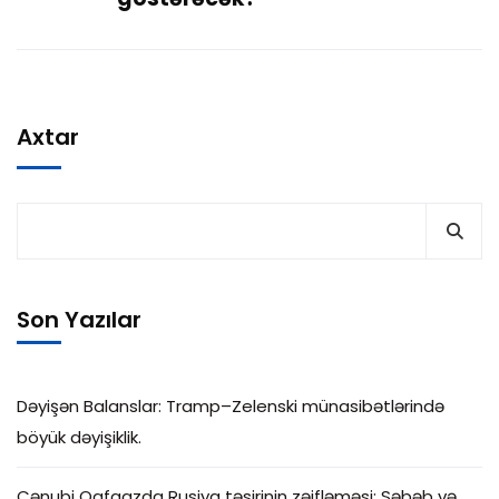
Axtar
Son Yazılar
Dəyişən Balanslar: Tramp–Zelenski münasibətlərində
böyük dəyişiklik.
Cənubi Qafqazda Rusiya təsirinin zəifləməsi: Səbəb və