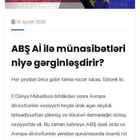
10 Aprel 2026
ABŞ Aİ ilə münasibətləri
niyə gərginləşdirir?
Hər şeydən öncə gəlin tarixə nəzər salaq. Görərik ki:
II Dünya Müharibəsi bitdikdən sonra Avropa
dövlətlərinin vəziyyəti heçdə ürək açan deyildi,
iqtisadiyyatları çökmüş və ölkələri darmadağın olmuş
vəziyyətdə idi. Bu zaman səhnəyə ABŞ daxil oldu və
Avropa dövlətlərinin yenidən qurulmasında önəmli rol