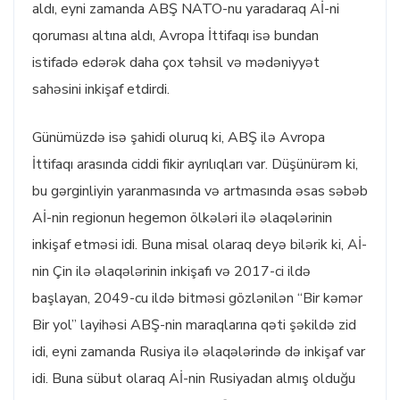
aldı, eyni zamanda ABŞ NATO-nu yaradaraq Aİ-ni
qoruması altına aldı, Avropa İttifaqı isə bundan
istifadə edərək daha çox təhsil və mədəniyyət
sahəsini inkişaf etdirdi.
Günümüzdə isə şahidi oluruq ki, ABŞ ilə Avropa
İttifaqı arasında ciddi fikir ayrılıqları var. Düşünürəm ki,
bu gərginliyin yaranmasında və artmasında əsas səbəb
Aİ-nin regionun hegemon ölkələri ilə əlaqələrinin
inkişaf etməsi idi. Buna misal olaraq deyə bilərik ki, Aİ-
nin Çin ilə əlaqələrinin inkişafı və 2017-ci ildə
başlayan, 2049-cu ildə bitməsi gözlənilən “Bir kəmər
Bir yol” layihəsi ABŞ-nin maraqlarına qəti şəkildə zid
idi, eyni zamanda Rusiya ilə əlaqələrində də inkişaf var
idi. Buna sübut olaraq Aİ-nin Rusiyadan almış olduğu