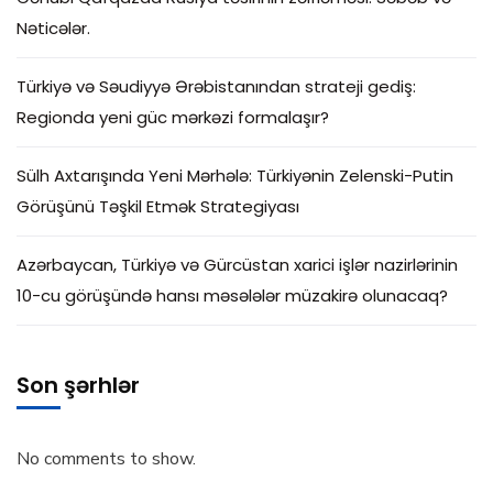
Nəticələr.
Türkiyə və Səudiyyə Ərəbistanından strateji gediş:
Regionda yeni güc mərkəzi formalaşır?
Sülh Axtarışında Yeni Mərhələ: Türkiyənin Zelenski-Putin
Görüşünü Təşkil Etmək Strategiyası
Azərbaycan, Türkiyə və Gürcüstan xarici işlər nazirlərinin
10-cu görüşündə hansı məsələlər müzakirə olunacaq?
Son şərhlər
No comments to show.