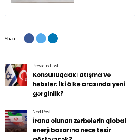
Share:
Previous Post
Konsulluqdakı atışma və
həbslər: İki ölkə arasında yeni
gərginlik?
Next Post
İrana olunan zərbələrin qlobal
enerji bazarına necə təsir
göstərəcək?