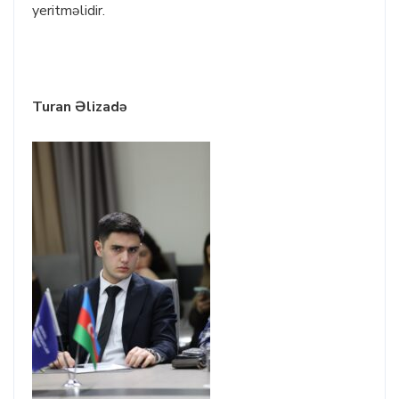
yeritməlidir.
Turan Əlizadə