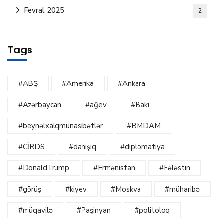
Fevral 2025
2
Tags
#ABŞ
#Amerika
#Ankara
#Azərbaycan
#ağev
#Bakı
#beynəlxalqmünasibətlər
#BMDAM
#CİRDS
#danışıq
#diplomatiya
#DonaldTrump
#Ermənistan
#Fələstin
#görüş
#kiyev
#Moskva
#müharibə
#müqavilə
#Paşinyan
#politoloq