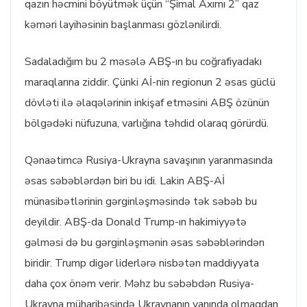
qazın həcmini böyütmək üçün “Şimal Axımı 2” qaz
kəməri layihəsinin başlanması gözlənilirdi.
Sadaladığım bu 2 məsələ ABŞ-ın bu coğrafiyadakı
maraqlarına ziddir. Çünki Aİ-nin regionun 2 əsas güclü
dövləti ilə əlaqələrinin inkişaf etməsini ABŞ özünün
bölgədəki nüfuzuna, varlığına təhdid olaraq görürdü.
Qənaətimcə Rusiya-Ukrayna savaşının yaranmasında
əsas səbəblərdən biri bu idi. Lakin ABŞ-Aİ
münasibətlərinin gərginləşməsində tək səbəb bu
deyildir. ABŞ-da Donald Trump-ın hakimiyyətə
gəlməsi də bu gərginləşmənin əsas səbəblərindən
biridir. Trump digər liderlərə nisbətən maddiyyata
daha çox önəm verir. Məhz bu səbəbdən Rusiya-
Ukrayna müharibəsində Ukraynanın yanında olmaqdan