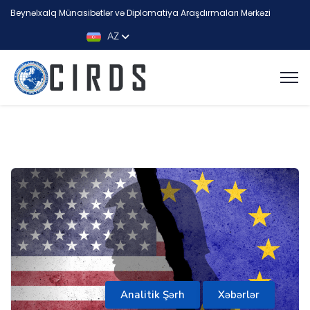
Beynəlxalq Münasibətlər və Diplomatiya Araşdırmaları Mərkəzi
AZ
Analitik Şərh
Xəbərlər