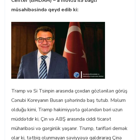
Center (BMDAM) – a mövzu ilə bağlı
müsahibəsində qeyd edib ki:
Tramp və Si Tsinpin arasında çoxdan gözlənilən görüş
Cənubi Koreyanın Busan şəhərində baş tutub. Məlum
olduğu kimi, Tramp hakimiyyətə gələndən bəri uzun
müddətdir ki, Çin və ABŞ arasında ciddi ticarət
müharibəsi və gərginlik yaşanır. Trump, tarifləri demək
olar ki, tətbiq olunmayan səviyyəyə qaldıraraq Çinə