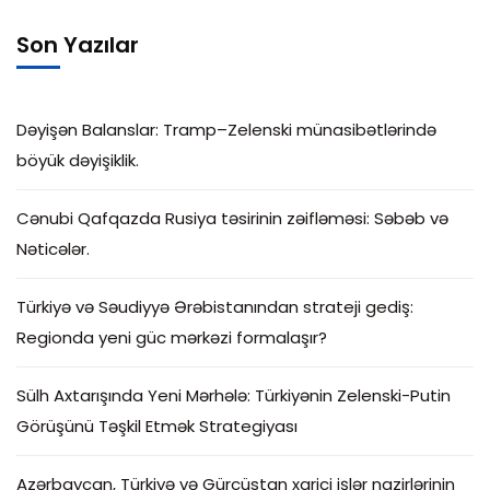
Son Yazılar
Dəyişən Balanslar: Tramp–Zelenski münasibətlərində
böyük dəyişiklik.
Cənubi Qafqazda Rusiya təsirinin zəifləməsi: Səbəb və
Nəticələr.
Türkiyə və Səudiyyə Ərəbistanından strateji gediş:
Regionda yeni güc mərkəzi formalaşır?
Sülh Axtarışında Yeni Mərhələ: Türkiyənin Zelenski-Putin
Görüşünü Təşkil Etmək Strategiyası
Azərbaycan, Türkiyə və Gürcüstan xarici işlər nazirlərinin