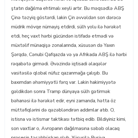
ştatın dağılma ehtimalı xeyli artır. Bu məqsədlə ABŞ
Çinə təzyiq göstərdi, lakin Çin əvvəldən son dərəcə
müdrik mövqe nümayiş etdirdi, sülh yolu ilə hərəkət
etdi, heç vaxt hərbi gücündən istifadə etmədi və
müxtəlif münaqişə zonalarında, xüsusən də Yaxın
Şərqdə, Cənubi Qafqazda və ya Afrikada ABŞ ilə hərbi
rəqabətə girmədi. Əvəzində iqtisadi əlaqələr
vasitəsilə qlobal nüfuz qazanmağa çalışıb. Bu
baxımdan əhəmiyyətli fərq var. Lakin hakimiyyətə
gəldikdən sonra Tramp dünyaya sülh gətirmək
bəhanəsi ilə hərəkət edir, eyni zamanda, hətta öz
müttəfiqlərini də qəzəbləndirən addımlar atıb. O,
istisna və istismar taktikası tətbiq edib. Bildiyiniz kimi,
son vaxtlar o, Avropanın dağılmasına səbəb olacaq
prosesin təşəbbüskarı olub. Xüsusilə Rusiya