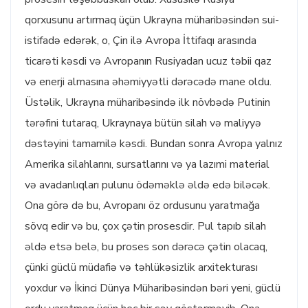
qorxusunu artırmaq üçün Ukrayna müharibəsindən sui-
istifadə edərək, o, Çin ilə Avropa İttifaqı arasında
ticarəti kəsdi və Avropanın Rusiyadan ucuz təbii qaz
və enerji almasına əhəmiyyətli dərəcədə mane oldu.
Üstəlik, Ukrayna müharibəsində ilk növbədə Putinin
tərəfini tutaraq, Ukraynaya bütün silah və maliyyə
dəstəyini tamamilə kəsdi. Bundan sonra Avropa yalnız
Amerika silahlarını, sursatlarını və ya lazımi material
və avadanlıqları pulunu ödəməklə əldə edə biləcək.
Ona görə də bu, Avropanı öz ordusunu yaratmağa
sövq edir və bu, çox çətin prosesdir. Pul tapıb silah
əldə etsə belə, bu proses son dərəcə çətin olacaq,
çünki güclü müdafiə və təhlükəsizlik arxitekturası
yoxdur və İkinci Dünya Müharibəsindən bəri yeni, güclü