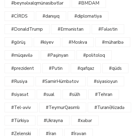
#beynəlxalqmünasibətlər
#BMDAM
#CİRDS
#danışıq
#diplomatiya
#DonaldTrump
#Ermənistan
#Fələstin
#görüş
#kiyev
#Moskva
#müharibə
#müqavilə
#Paşinyan
#politoloq
#prezident
#Putin
#qafqaz
#qüds
#Rusiya
#SamirHümbətov
#siyasioyun
#siyasət
#sual
#sülh
#Tehran
#Tel-əviv
#TeymurQasımlı
#TuranƏlizadə
#Türkiyə
#Ukrayna
#xəbər
#Zelenski
#İran
#İrəvan