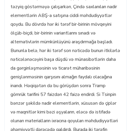
təzyiq göstərməyə çalışarkən, Çində saxlanılan nadir
elementlərin ABŞ-a satışına ciddi məhdudiyyətlər
qoydu. Bu dövrdə hər iki tərəf bir-birinin mövqeyini
ölçüb-biçdi, bir-birinin variantlarını sınadı və
alternativlərin mümkünlüyünü araşdırmağa başladı.
Bununla belə, hər iki tərəf son nəticədə bunun itkilərlə
nəticələnəcəyini başa düşdü və münasibətlərin daha
da gərginləşməsinin və ticarət müharibəsinin
genişlənməsinin qarşısını almağın faydalı olacağına
inandı. Həqiqətən də bu görüşdən sonra Tramp
gömrük tarifini 57 faizdən 42 faizə endirdi. Si Tsinpin
bənzər şəkildə nadir elementlərin, xüsusən də çiplər
və maqnitlər kimi bəzi əşyaların, eləcə də istifadə
olunan materialların ixracına qoyulan məhdudiyyətləri
əhəmiyyətli dərəcədə qaldırdı. Burada iki tərəfin