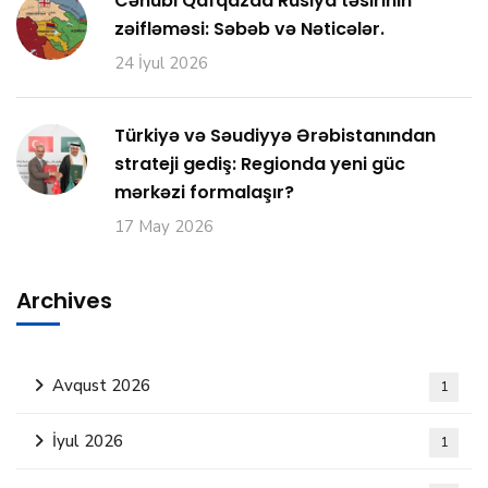
Cənubi Qafqazda Rusiya təsirinin
zəifləməsi: Səbəb və Nəticələr.
24 İyul 2026
Türkiyə və Səudiyyə Ərəbistanından
strateji gediş: Regionda yeni güc
mərkəzi formalaşır?
17 May 2026
Archives
Avqust 2026
1
İyul 2026
1