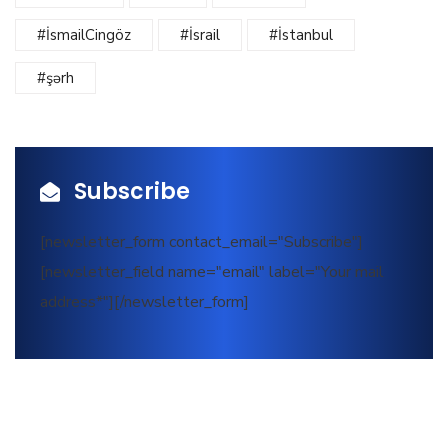
#İsmailCingöz
#İsrail
#İstanbul
#şərh
Subscribe
[newsletter_form contact_email="Subscribe"]
[newsletter_field name="email" label="Your mail
address*"][/newsletter_form]