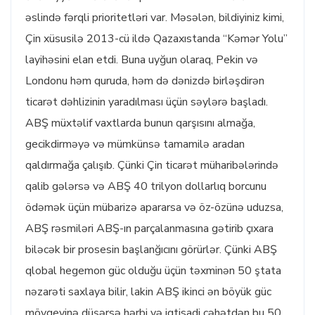
əslində fərqli prioritetləri var. Məsələn, bildiyiniz kimi,
Çin xüsusilə 2013-cü ildə Qazaxıstanda “Kəmər Yolu”
layihəsini elan etdi. Buna uyğun olaraq, Pekin və
Londonu həm quruda, həm də dənizdə birləşdirən
ticarət dəhlizinin yaradılması üçün səylərə başladı.
ABŞ müxtəlif vaxtlarda bunun qarşısını almağa,
gecikdirməyə və mümkünsə tamamilə aradan
qaldırmağa çalışıb. Çünki Çin ticarət müharibələrində
qalib gələrsə və ABŞ 40 trilyon dollarlıq borcunu
ödəmək üçün mübarizə apararsa və öz-özünə uduzsa,
ABŞ rəsmiləri ABŞ-ın parçalanmasına gətirib çıxara
biləcək bir prosesin başlanğıcını görürlər. Çünki ABŞ
qlobal hegemon güc olduğu üçün təxminən 50 ştata
nəzarəti saxlaya bilir, lakin ABŞ ikinci ən böyük güc
mövqeyinə düşərsə hərbi və iqtisadi cəhətdən bu 50