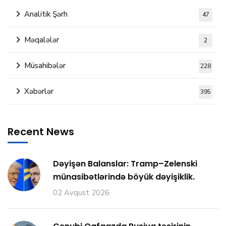
Analitik Şərh
47
Məqalələr
2
Müsahibələr
228
Xəbərlər
395
Recent News
Dəyişən Balanslar: Tramp–Zelenski
münasibətlərində böyük dəyişiklik.
02 Avqust 2026