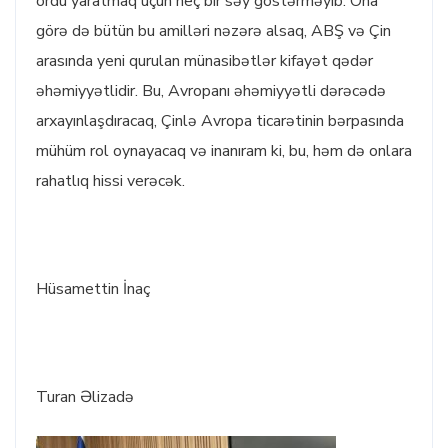
ordu yaratmaq üçün heç bir səy göstərməyib. Ona
görə də bütün bu amilləri nəzərə alsaq, ABŞ və Çin
arasında yeni qurulan münasibətlər kifayət qədər
əhəmiyyətlidir. Bu, Avropanı əhəmiyyətli dərəcədə
arxayınlaşdıracaq, Çinlə Avropa ticarətinin bərpasında
mühüm rol oynayacaq və inanıram ki, bu, həm də onlara
rahatlıq hissi verəcək.
Hüsamettin İnaç
Turan Əlizadə