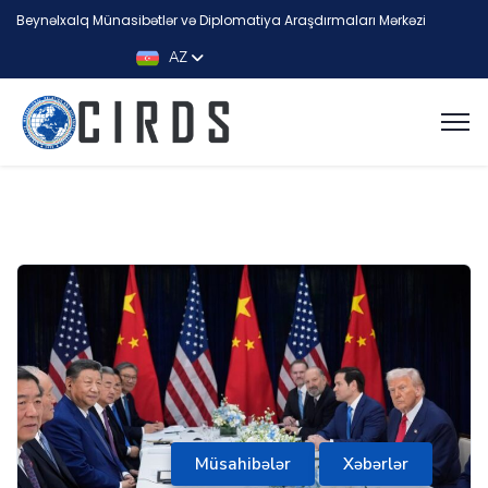
Beynəlxalq Münasibətlər və Diplomatiya Araşdırmaları Mərkəzi
AZ
Müsahibələr
Xəbərlər