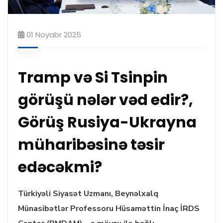
01 Noyabr 2025
Tramp və Si Tsinpin
görüşü nələr vəd edir?,
Görüş Rusiya-Ukrayna
müharibəsinə təsir
edəcəkmi?
Türkiyəli Siyasət Uzmanı, Beynəlxalq
Münasibətlər Professoru Hüsaməttin İnaç İRDS