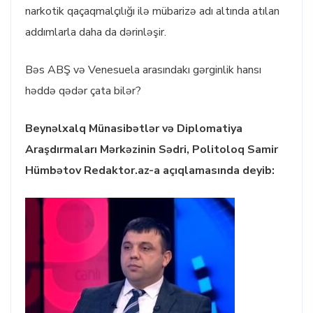
narkotik qaçaqmalçılığı ilə mübarizə adı altında atılan
addımlarla daha da dərinləşir.
Bəs ABŞ və Venesuela arasındakı gərginlik hansı
həddə qədər çata bilər?
Beynəlxalq Münasibətlər və Diplomatiya
Araşdırmaları Mərkəzinin Sədri, Politoloq Samir
Hümbətov Redaktor.az-a açıqlamasında deyib: