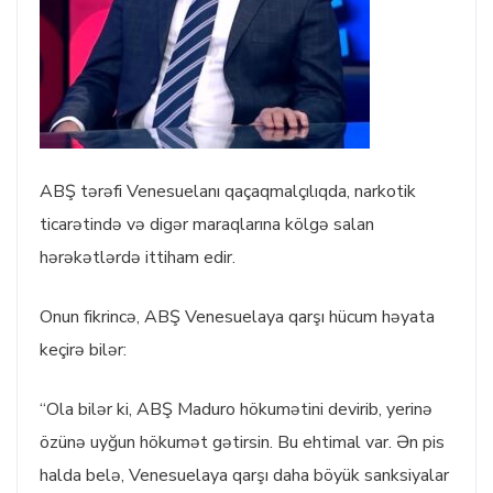
ABŞ tərəfi Venesuelanı qaçaqmalçılıqda, narkotik
ticarətində və digər maraqlarına kölgə salan
hərəkətlərdə ittiham edir.
Onun fikrincə, ABŞ Venesuelaya qarşı hücum həyata
keçirə bilər:
“Ola bilər ki, ABŞ Maduro hökumətini devirib, yerinə
özünə uyğun hökumət gətirsin. Bu ehtimal var. Ən pis
halda belə, Venesuelaya qarşı daha böyük sanksiyalar