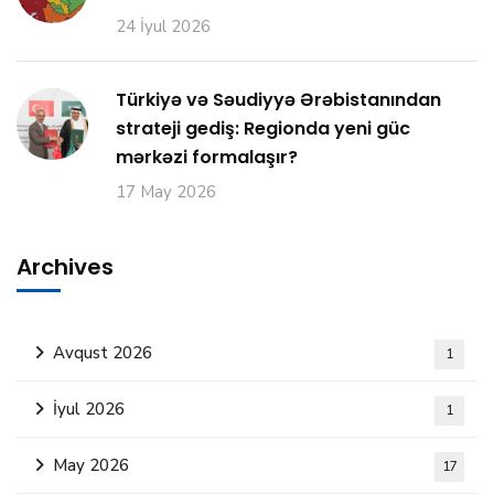
24 İyul 2026
Türkiyə və Səudiyyə Ərəbistanından
strateji gediş: Regionda yeni güc
mərkəzi formalaşır?
17 May 2026
Archives
Avqust 2026
1
İyul 2026
1
May 2026
17