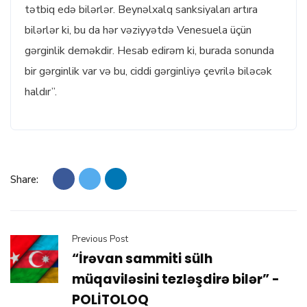
tətbiq edə bilərlər. Beynəlxalq sanksiyaları artıra
bilərlər ki, bu da hər vəziyyətdə Venesuela üçün
gərginlik deməkdir. Hesab edirəm ki, burada sonunda
bir gərginlik var və bu, ciddi gərginliyə çevrilə biləcək
haldır”.
Share:
Previous Post
“İrəvan sammiti sülh
müqaviləsini tezləşdirə bilər” -
POLİTOLOQ