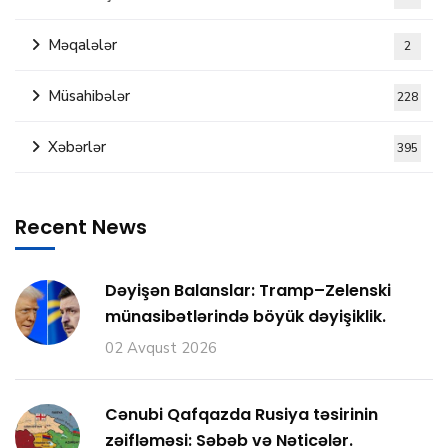
Məqalələr
2
Müsahibələr
228
Xəbərlər
395
Recent News
Dəyişən Balanslar: Tramp–Zelenski
münasibətlərində böyük dəyişiklik.
02 Avqust 2026
Cənubi Qafqazda Rusiya təsirinin
zəifləməsi: Səbəb və Nəticələr.