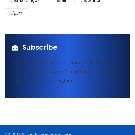
#İsmailCingöz
#İsrail
#İstanbul
#şərh
Subscribe
[newsletter_form contact_email="Subscribe"]
[newsletter_field name="email" label="Your mail
address*"][/newsletter_form]
2026
© Bütün hüquqlar qorunur.
Beynəlxalq Münasibətlər