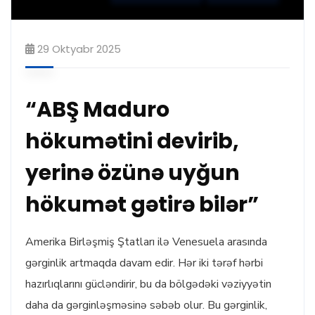
29 Oktyabr 2025
“ABŞ Maduro
hökumətini devirib,
yerinə özünə uyğun
hökumət gətirə bilər”
Amerika Birləşmiş Ştatları ilə Venesuela arasında
gərginlik artmaqda davam edir. Hər iki tərəf hərbi
hazırlıqlarını gücləndirir, bu da bölgədəki vəziyyətin
daha da gərginləşməsinə səbəb olur. Bu gərginlik,