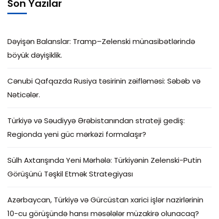
Son Yazılar
Dəyişən Balanslar: Tramp–Zelenski münasibətlərində
böyük dəyişiklik.
Cənubi Qafqazda Rusiya təsirinin zəifləməsi: Səbəb və
Nəticələr.
Türkiyə və Səudiyyə Ərəbistanından strateji gediş:
Regionda yeni güc mərkəzi formalaşır?
Sülh Axtarışında Yeni Mərhələ: Türkiyənin Zelenski-Putin
Görüşünü Təşkil Etmək Strategiyası
Azərbaycan, Türkiyə və Gürcüstan xarici işlər nazirlərinin
10-cu görüşündə hansı məsələlər müzakirə olunacaq?