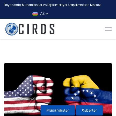
Beynəlxalq Münasibətlər və Diplomatiya Araşdırmaları Mərkəzi
AZ
Müsahibələr
Xəbərlər