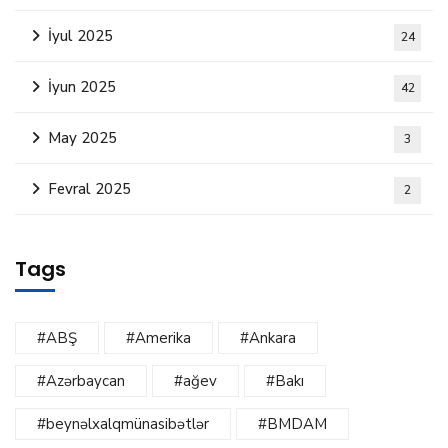
İyul 2025
24
İyun 2025
42
May 2025
3
Fevral 2025
2
Tags
#ABŞ
#Amerika
#Ankara
#Azərbaycan
#ağev
#Bakı
#beynəlxalqmünasibətlər
#BMDAM