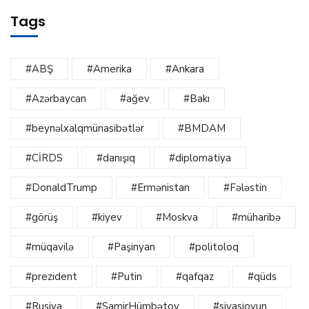
Tags
#ABŞ
#Amerika
#Ankara
#Azərbaycan
#ağev
#Bakı
#beynəlxalqmünasibətlər
#BMDAM
#CİRDS
#danışıq
#diplomatiya
#DonaldTrump
#Ermənistan
#Fələstin
#görüş
#kiyev
#Moskva
#müharibə
#müqavilə
#Paşinyan
#politoloq
#prezident
#Putin
#qafqaz
#qüds
#Rusiya
#SamirHümbətov
#siyasioyun