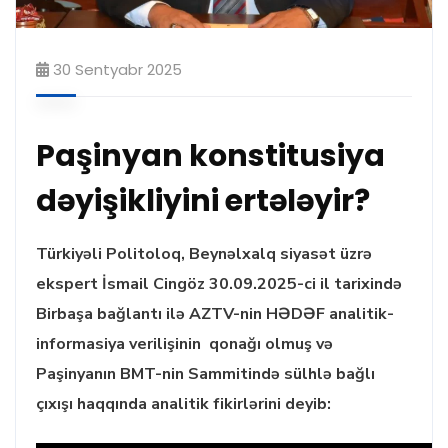
30 Sentyabr 2025
Paşinyan konstitusiya
dəyişikliyini ertələyir?
Türkiyəli Politoloq, Beynəlxalq siyasət üzrə
ekspert İsmail Cingöz 30.09.2025-ci il tarixində
Birbaşa bağlantı ilə AZTV-nin HƏDƏF analitik-
informasiya verilişinin qonağı olmuş və
Paşinyanın BMT-nin Sammitində sülhlə bağlı
çıxışı haqqında analitik fikirlərini deyib: