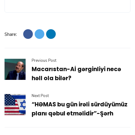
Share:
Previous Post
Macarıstan-Aİ gərginliyi necə
həll ola bilər?
Next Post
“HƏMAS bu gün irəli sürdüyümüz
planı qəbul etməlidir”-Şərh