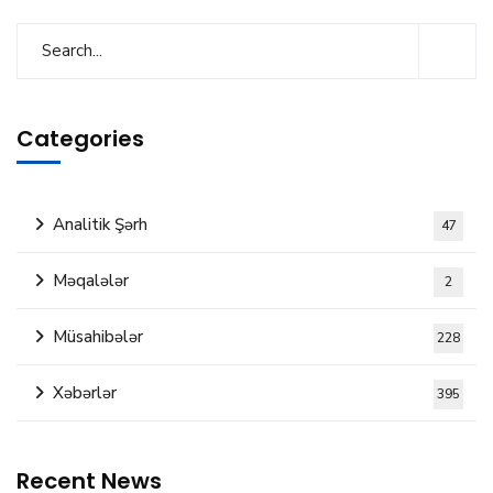
Categories
Analitik Şərh
47
Məqalələr
2
Müsahibələr
228
Xəbərlər
395
Recent News