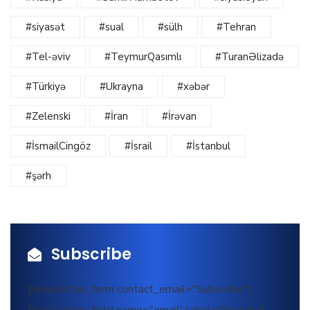
#siyasət
#sual
#sülh
#Tehran
#Tel-əviv
#TeymurQasımlı
#TuranƏlizadə
#Türkiyə
#Ukrayna
#xəbər
#Zelenski
#İran
#İrəvan
#İsmailCingöz
#İsrail
#İstanbul
#şərh
Subscribe
[newsletter_form contact_email="Subscribe"]
[newsletter_field name="email" label="Your mail