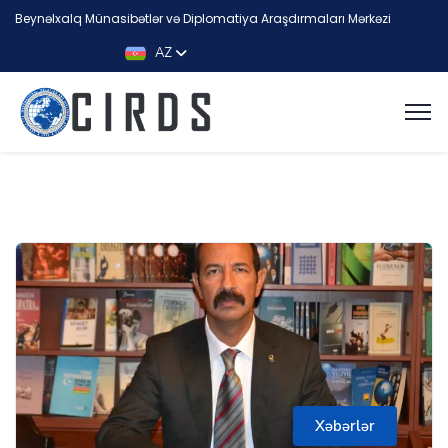
Beynəlxalq Münasibətlər və Diplomatiya Araşdırmaları Mərkəzi
AZ
Xəbərlər