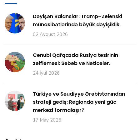
Dəyişən Balanslar: Tramp–Zelenski
münasibətlərində böyük dəyişiklik.
02 Avqust 2026
Cənubi Qafqazda Rusiya təsirinin
zəifləməsi: Səbəb və Nəticələr.
24 İyul 2026
Türkiyə və Səudiyyə Ərəbistanından
strateji gediş: Regionda yeni güc
mərkəzi formalaşır?
17 May 2026