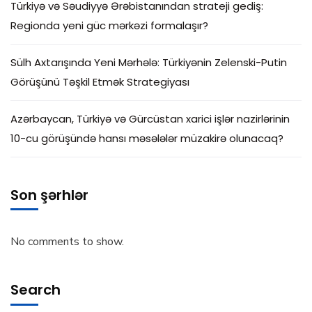
Türkiyə və Səudiyyə Ərəbistanından strateji gediş:
Regionda yeni güc mərkəzi formalaşır?
Sülh Axtarışında Yeni Mərhələ: Türkiyənin Zelenski-Putin
Görüşünü Təşkil Etmək Strategiyası
Azərbaycan, Türkiyə və Gürcüstan xarici işlər nazirlərinin
10-cu görüşündə hansı məsələlər müzakirə olunacaq?
Son şərhlər
No comments to show.
Search