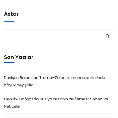
Axtar
Son Yazılar
Dəyişən Balanslar: Tramp–Zelenski münasibətlərində
böyük dəyişiklik.
Cənubi Qafqazda Rusiya təsirinin zəifləməsi: Səbəb və
Nəticələr.