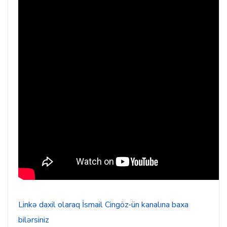
Linkə daxil olaraq İsmail Cingöz-ün kanalına baxa
bilərsiniz