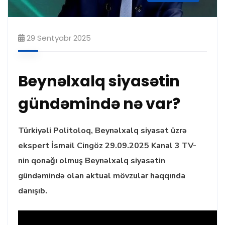
29 Sentyabr 2025
Beynəlxalq siyasətin
gündəmində nə var?
Türkiyəli Politoloq, Beynəlxalq siyasət üzrə
ekspert İsmail Cingöz 29.09.2025 Kanal 3 TV-
nin qonağı olmuş Beynəlxalq siyasətin
gündəmində olan aktual mövzular haqqında
danışıb.