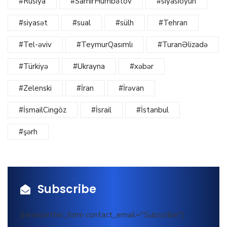
#Rusiya
#SamirHümbətov
#siyasioyun
#siyasət
#sual
#sülh
#Tehran
#Tel-əviv
#TeymurQasımlı
#TuranƏlizadə
#Türkiyə
#Ukrayna
#xəbər
#Zelenski
#İran
#İrəvan
#İsmailCingöz
#İsrail
#İstanbul
#şərh
Subscribe
[newsletter_form contact_email="Subscribe"]