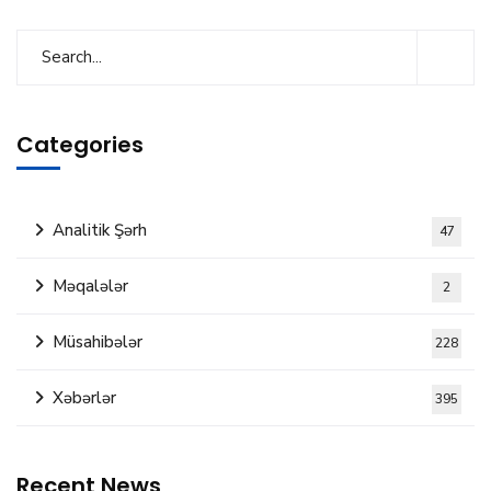
Categories
Analitik Şərh
47
Məqalələr
2
Müsahibələr
228
Xəbərlər
395
Recent News