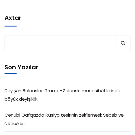
Axtar
Son Yazılar
Dəyişən Balanslar: Tramp–Zelenski münasibətlərində
böyük dəyişiklik.
Cənubi Qafqazda Rusiya təsirinin zəifləməsi: Səbəb və
Nəticələr.