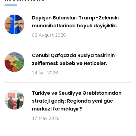
Dəyişən Balanslar: Tramp–Zelenski
münasibətlərində böyük dəyişiklik.
02 Avqust 2026
Cənubi Qafqazda Rusiya təsirinin
zəifləməsi: Səbəb və Nəticələr.
24 İyul 2026
Türkiyə və Səudiyyə Ərəbistanından
strateji gediş: Regionda yeni güc
mərkəzi formalaşır?
17 May 2026