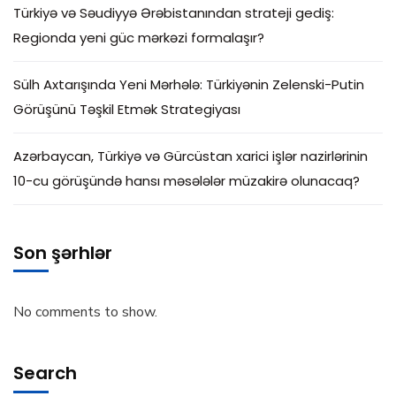
Türkiyə və Səudiyyə Ərəbistanından strateji gediş:
Regionda yeni güc mərkəzi formalaşır?
Sülh Axtarışında Yeni Mərhələ: Türkiyənin Zelenski-Putin
Görüşünü Təşkil Etmək Strategiyası
Azərbaycan, Türkiyə və Gürcüstan xarici işlər nazirlərinin
10-cu görüşündə hansı məsələlər müzakirə olunacaq?
Son şərhlər
No comments to show.
Search