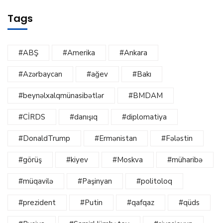
Tags
#ABŞ
#Amerika
#Ankara
#Azərbaycan
#ağev
#Bakı
#beynəlxalqmünasibətlər
#BMDAM
#CİRDS
#danışıq
#diplomatiya
#DonaldTrump
#Ermənistan
#Fələstin
#görüş
#kiyev
#Moskva
#müharibə
#müqavilə
#Paşinyan
#politoloq
#prezident
#Putin
#qafqaz
#qüds