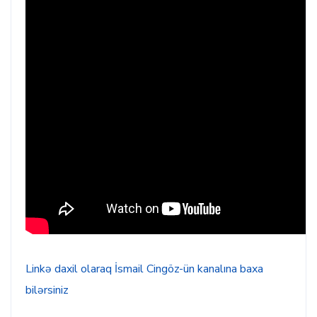
Linkə daxil olaraq İsmail Cingöz-ün kanalına baxa
bilərsiniz