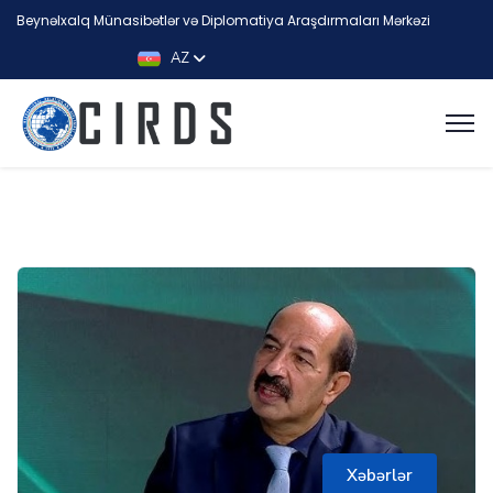
Beynəlxalq Münasibətlər və Diplomatiya Araşdırmaları Mərkəzi
AZ
Xəbərlər