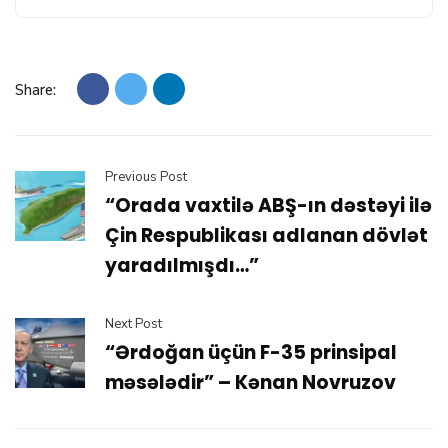
Share:
Previous Post
“Orada vaxtilə ABŞ-ın dəstəyi ilə
Çin Respublikası adlanan dövlət
yaradılmışdı…”
Next Post
“Ərdoğan üçün F-35 prinsipal
məsələdir” – Kənan Novruzov