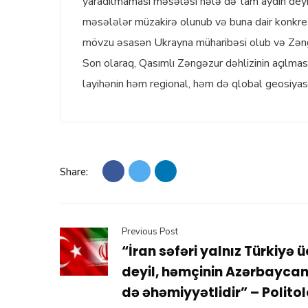
yaradılmaması məsələsi hələ də tam aydın deyil.
məsələlər müzakirə olunub və buna dair konkr
mövzu əsasən Ukrayna müharibəsi olub və Zəngə
Son olaraq, Qasımlı Zəngəzur dəhlizinin açılma
layihənin həm regional, həm də qlobal geosiyasə
Share:
Previous Post
“İran səfəri yalnız Türkiyə 
deyil, həmçinin Azərbayca
də əhəmiyyətlidir” – Polito