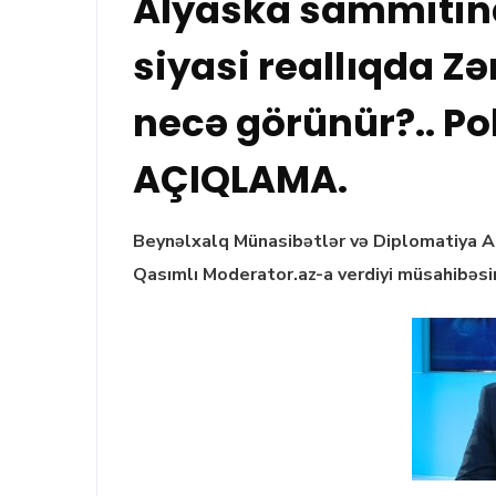
Alyaska sammitin
siyasi reallıqda Zə
necə görünür?.. P
AÇIQLAMA.
Beynəlxalq Münasibətlər və Diplomatiya Ar
Qasımlı Moderator.az-a verdiyi müsahibəsi