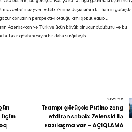
 Ola bilsin ki, bu görüşdə Rusiya ilə razılığa gəlinməsi üçün müə
et mövqelər müəyyən edilib. Amma düşünürəm ki, həmin görüşdə
zur dəhlizinin perspektivi olduğu kimi qəbul edilib…
sının Azərbaycan və Türkiyə üçün böyük bir uğur olduğunu və bu
tə təsir göstərəcəyini bir daha vurğulayıb.
Next Post
üçün
Trampı görüşdə Putinə zəng
n üçün
etdirən səbəb: Zelenski ilə
loq
razılaşma var – AÇIQLAMA