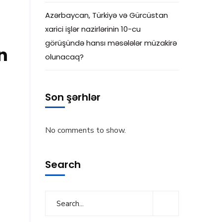
Azərbaycan, Türkiyə və Gürcüstan
xarici işlər nazirlərinin 10-cu
görüşündə hansı məsələlər müzakirə
n
olunacaq?
Son şərhlər
No comments to show.
Search