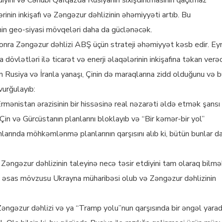
yini və Cənubi Qafqazda Rusiyanın sıxışdırılmasının qaçılmaz
inin inkişafı və Zəngəzur dəhlizinin əhəmiyyəti artıb. Bu
ənin geo-siyasi mövqeləri daha da güclənəcək.
nra Zəngəzur dəhlizi ABŞ üçün strateji əhəmiyyət kəsb edir. Eyn
övlətləri ilə ticarət və enerji əlaqələrinin inkişafına təkan verə
n Rusiya və İranla yanaşı, Çinin də maraqlarına zidd olduğunu və 
vurğulayıb:
rmənistan ərazisinin bir hissəsinə real nəzarəti əldə etmək şansı 
in və Gürcüstanın planlarını bloklayıb və “Bir kəmər-bir yol”
nlarında möhkəmlənmə planlarının qarşısını alıb ki, bütün bunlar d
Zəngəzur dəhlizinin taleyinə necə təsir etdiyini tam olaraq bilm
 əsas mövzusu Ukrayna müharibəsi olub və Zəngəzur dəhlizinin
ngəzur dəhlizi və ya “Tramp yolu”nun qarşısında bir əngəl yaradı