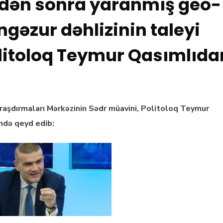
dən sonra yaranmış geo-
ngəzur dəhlizinin taleyi
olitoloq Teymur Qasımlıda
aşdırmaları Mərkəzinin Sədr müavini, Politoloq Teymur
ndə qeyd edib: