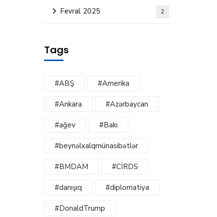
Fevral 2025
2
Tags
#ABŞ
#Amerika
#Ankara
#Azərbaycan
#ağev
#Bakı
#beynəlxalqmünasibətlər
#BMDAM
#CİRDS
#danışıq
#diplomatiya
#DonaldTrump