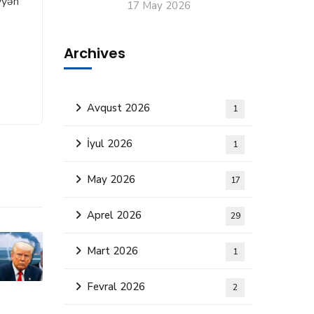
yyən
17 May 2026
Archives
Avqust 2026
1
İyul 2026
1
May 2026
17
Aprel 2026
29
Mart 2026
1
Fevral 2026
2