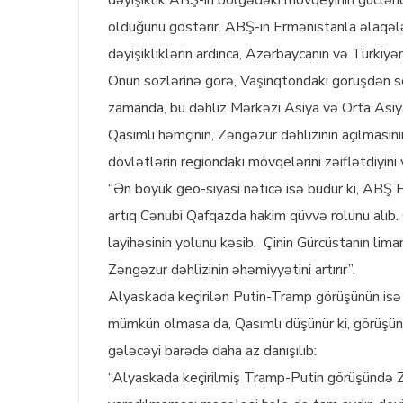
dəyişiklik ABŞ-ın bölgədəki mövqeyinin gücləndi
olduğunu göstərir. ABŞ-ın Ermənistanla əlaqələr
dəyişikliklərin ardınca, Azərbaycanın və Türkiy
Onun sözlərinə görə, Vaşinqtondakı görüşdən so
zamanda, bu dəhliz Mərkəzi Asiya və Orta Asiya d
Qasımlı həmçinin, Zəngəzur dəhlizinin açılmasını
dövlətlərin regiondakı mövqelərini zəiflətdiyini 
“Ən böyük geo-siyasi nəticə isə budur ki, ABŞ E
artıq Cənubi Qafqazda hakim qüvvə rolunu alıb. Ç
layihəsinin yolunu kəsib. Çinin Gürcüstanın lima
Zəngəzur dəhlizinin əhəmiyyətini artırır”.
Alyaskada keçirilən Putin-Tramp görüşünün isə 
mümkün olmasa da, Qasımlı düşünür ki, görüşün
gələcəyi barədə daha az danışılıb:
“Alyaskada keçirilmiş Tramp-Putin görüşündə Zə