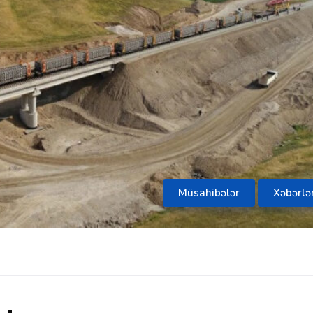
Müsahibələr
Xəbərlə