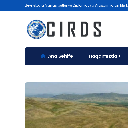
Beynəlxalq Münasibətlər və Diplomatiya Araşdırmaları Mərk
Ana Səhifə
Haqqımızda