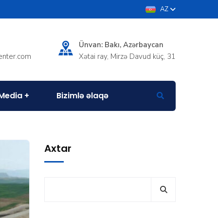
AZ
Ünvan: Bakı, Azərbaycan
enter.com
Xətai ray, Mirzə Davud küç, 31
Media
Bizimlə əlaqə
Axtar