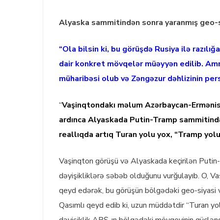
Alyaska sammitindən sonra yaranmış geo-siy
“Ola bilsin ki, bu görüşdə Rusiya ilə razı
dair konkret mövqelər müəyyən edilib. A
müharibəsi olub və Zəngəzur dəhlizinin per
“
Vaşinqtondakı məlum Azərbaycan-Ermənis
ardınca Alyaskada Putin-Tramp sammitində
reallıqda artıq Turan yolu yox, “Tramp yol
Vaşinqton görüşü və Alyaskada keçirilən Putin-
dəyişikliklərə səbəb olduğunu vurğulayıb. O, Va
qeyd edərək, bu görüşün bölgədəki geo-siyasi vəz
Qasımlı qeyd edib ki, uzun müddətdir “Turan yol