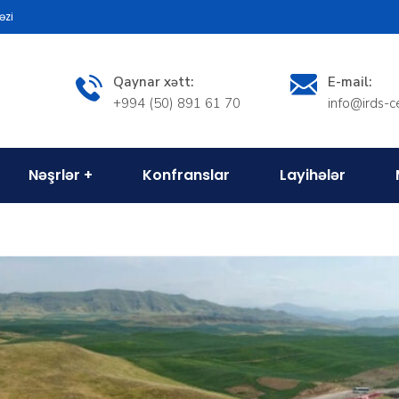
əzi
Qaynar xətt:
E-mail:
+994 (50) 891 61 70
info@irds-c
Nəşrlər
Konfranslar
Layihələr