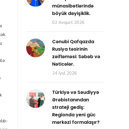
münasibətlərində
böyük dəyişiklik.
02 Avqust 2026
i
cək.
Cənubi Qafqazda
bu
Rusiya təsirinin
zəifləməsi: Səbəb və
ilə
Nəticələr.
24 İyul 2026
a
Türkiyə və Səudiyyə
ək
Ərəbistanından
strateji gediş:
Regionda yeni güc
lıb-
mərkəzi formalaşır?