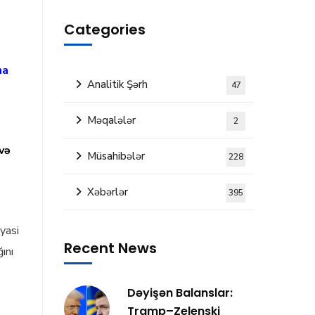
Categories
na
Analitik Şərh
47
Məqalələr
2
və
Müsahibələr
228
Xəbərlər
395
yasi
Recent News
ını
Dəyişən Balanslar:
Tramp–Zelenski