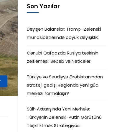
Son Yazılar
Dəyişən Balanslar: Tramp–Zelenski
münasibətlərində böyük dəyişiklik.
Cənubi Qafqazda Rusiya təsirinin
zəifləməsi: Səbəb və Nəticələr.
Türkiyə və Səudiyyə Ərəbistanından
r
strateji gediş: Regionda yeni güc
mərkəzi formalaşır?
Sülh Axtarışında Yeni Mərhələ:
Türkiyənin Zelenski-Putin Görüşünü
Təşkil Etmək Strategiyası