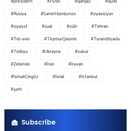
#prezident
#Putin
#qafqaz
#qüds
#Rusiya
#SamirHümbətov
#siyasioyun
#siyasət
#sual
#sülh
#Tehran
#Tel-əviv
#TeymurQasımlı
#TuranƏlizadə
#Türkiyə
#Ukrayna
#xəbər
#Zelenski
#İran
#İrəvan
#İsmailCingöz
#İsrail
#İstanbul
#şərh
Subscribe