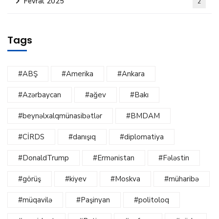
Fevral 2025
2
Tags
#ABŞ
#Amerika
#Ankara
#Azərbaycan
#ağev
#Bakı
#beynəlxalqmünasibətlər
#BMDAM
#CİRDS
#danışıq
#diplomatiya
#DonaldTrump
#Ermənistan
#Fələstin
#görüş
#kiyev
#Moskva
#müharibə
#müqavilə
#Paşinyan
#politoloq