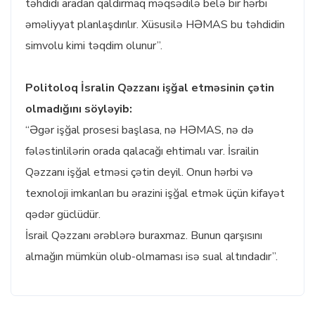
təhdidi aradan qaldırmaq məqsədilə belə bir hərbi
əməliyyat planlaşdırılır. Xüsusilə HƏMAS bu təhdidin
simvolu kimi təqdim olunur”.
Politoloq İsralin Qəzzanı işğal etməsinin çətin
olmadığını söyləyib:
“Əgər işğal prosesi başlasa, nə HƏMAS, nə də
fələstinlilərin orada qalacağı ehtimalı var. İsrailin
Qəzzanı işğal etməsi çətin deyil. Onun hərbi və
texnoloji imkanları bu ərazini işğal etmək üçün kifayət
qədər güclüdür.
İsrail Qəzzanı ərəblərə buraxmaz. Bunun qarşısını
almağın mümkün olub-olmaması isə sual altındadır”.