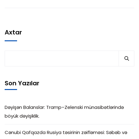
Axtar
Son Yazılar
Dəyişən Balanslar: Tramp–Zelenski münasibətlərində
böyük dəyişiklik.
Cənubi Qafqazda Rusiya təsirinin zəifləməsi: Səbəb və