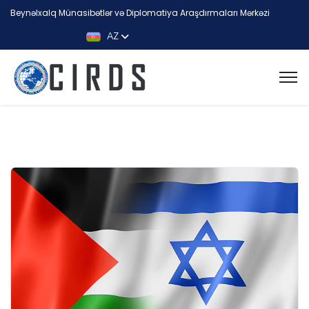
Beynəlxalq Münasibətlər və Diplomatiya Araşdırmaları Mərkəzi
AZ