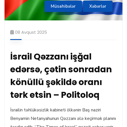
Müsahibələr
Xəbərlər
08 Avqust 2025
İsrail Qəzzanı işğal
edərsə, çətin sonradan
könüllü şəkildə oranı
tərk etsin – Politoloq
İsrailin təhlükəsizlik kabineti ölkənin Baş naziri
Benyamin Netanyahunun Qəzzanı ələ keçirmək planını