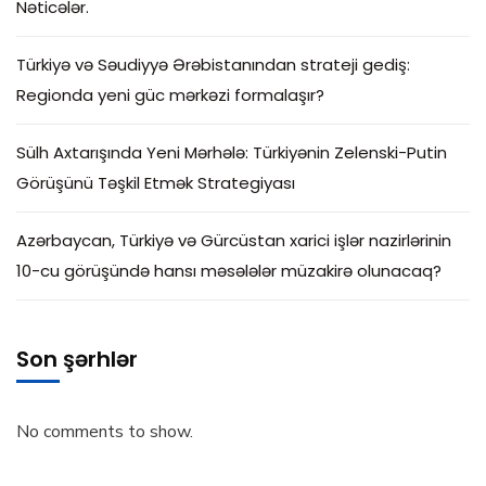
Nəticələr.
Türkiyə və Səudiyyə Ərəbistanından strateji gediş:
Regionda yeni güc mərkəzi formalaşır?
Sülh Axtarışında Yeni Mərhələ: Türkiyənin Zelenski-Putin
Görüşünü Təşkil Etmək Strategiyası
Azərbaycan, Türkiyə və Gürcüstan xarici işlər nazirlərinin
10-cu görüşündə hansı məsələlər müzakirə olunacaq?
Son şərhlər
No comments to show.