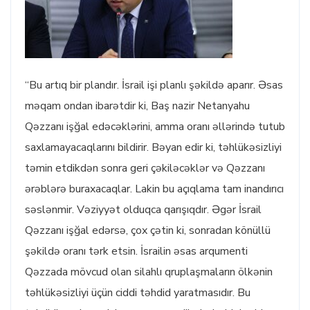
“Bu artıq bir plandır. İsrail işi planlı şəkildə aparır. Əsas
məqam ondan ibarətdir ki, Baş nazir Netanyahu
Qəzzanı işğal edəcəklərini, amma oranı əllərində tutub
saxlamayacaqlarını bildirir. Bəyan edir ki, təhlükəsizliyi
təmin etdikdən sonra geri çəkiləcəklər və Qəzzanı
ərəblərə buraxacaqlar. Lakin bu açıqlama tam inandırıcı
səslənmir. Vəziyyət olduqca qarışıqdır. Əgər İsrail
Qəzzanı işğal edərsə, çox çətin ki, sonradan könüllü
şəkildə oranı tərk etsin. İsrailin əsas arqumenti
Qəzzada mövcud olan silahlı qruplaşmaların ölkənin
təhlükəsizliyi üçün ciddi təhdid yaratmasıdır. Bu