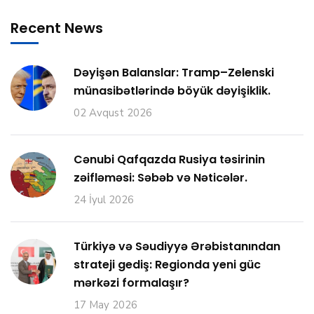
Recent News
Dəyişən Balanslar: Tramp–Zelenski
münasibətlərində böyük dəyişiklik.
02 Avqust 2026
Cənubi Qafqazda Rusiya təsirinin
zəifləməsi: Səbəb və Nəticələr.
24 İyul 2026
Türkiyə və Səudiyyə Ərəbistanından
strateji gediş: Regionda yeni güc
mərkəzi formalaşır?
17 May 2026