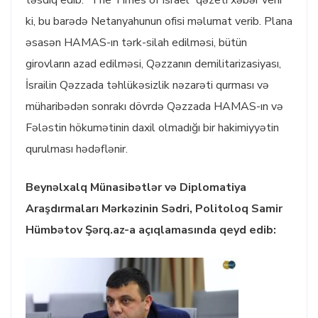
təsdiq edib. “The Times of Israel” qəzeti xəbər verir
ki, bu barədə Netanyahunun ofisi məlumat verib. Plana
əsasən HAMAS-ın tərk-silah edilməsi, bütün
girovların azad edilməsi, Qəzzanın demilitarizasiyası,
İsrailin Qəzzada təhlükəsizlik nəzarəti qurması və
müharibədən sonrakı dövrdə Qəzzada HAMAS-ın və
Fələstin hökumətinin daxil olmadığı bir hakimiyyətin
qurulması hədəflənir.
Beynəlxalq Münasibətlər və Diplomatiya
Araşdırmaları Mərkəzinin Sədri, Politoloq Samir
Hümbətov Şərq.az-a açıqlamasında qeyd edib: