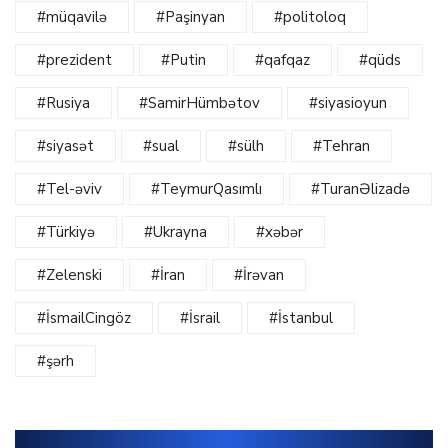
#müqavilə
#Paşinyan
#politoloq
#prezident
#Putin
#qafqaz
#qüds
#Rusiya
#SamirHümbətov
#siyasioyun
#siyasət
#sual
#sülh
#Tehran
#Tel-əviv
#TeymurQasımlı
#TuranƏlizadə
#Türkiyə
#Ukrayna
#xəbər
#Zelenski
#İran
#İrəvan
#İsmailCingöz
#İsrail
#İstanbul
#şərh