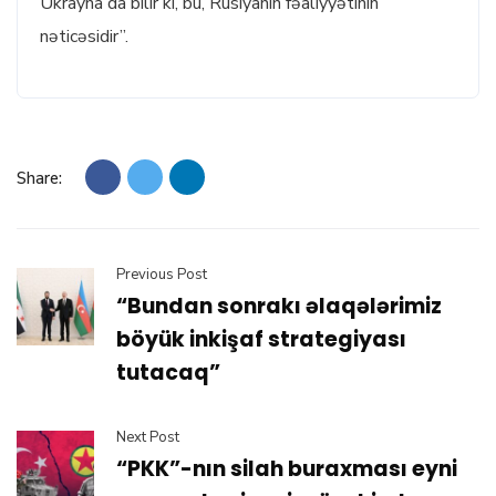
Ukrayna da bilir ki, bu, Rusiyanın fəaliyyətinin
nəticəsidir”.
Share:
Previous Post
“Bundan sonrakı əlaqələrimiz
böyük inkişaf strategiyası
tutacaq”
Next Post
“PKK”-nın silah buraxması eyni