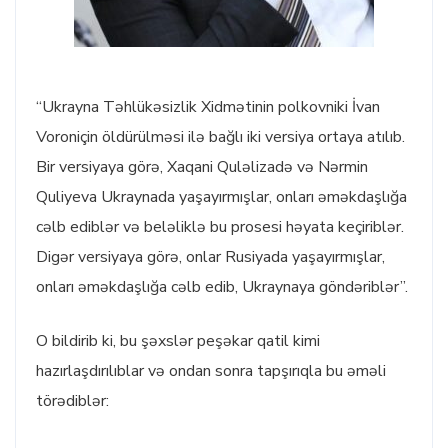
“Ukrayna Təhlükəsizlik Xidmətinin polkovniki İvan
Voroniçin öldürülməsi ilə bağlı iki versiya ortaya atılıb.
Bir versiyaya görə, Xaqani Quləlizadə və Nərmin
Quliyeva Ukraynada yaşayırmışlar, onları əməkdaşlığa
cəlb ediblər və beləliklə bu prosesi həyata keçiriblər.
Digər versiyaya görə, onlar Rusiyada yaşayırmışlar,
onları əməkdaşlığa cəlb edib, Ukraynaya göndəriblər”.
O bildirib ki, bu şəxslər peşəkar qatil kimi
hazırlaşdırılıblar və ondan sonra tapşırıqla bu əməli
törədiblər: