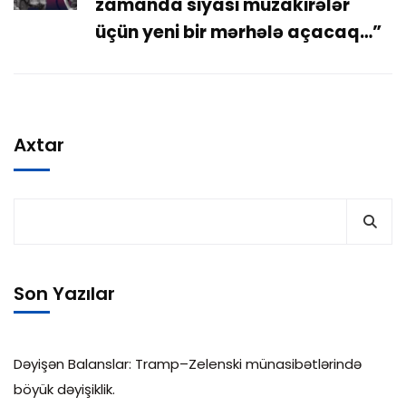
zamanda siyasi müzakirələr
üçün yeni bir mərhələ açacaq…”
Axtar
Son Yazılar
Dəyişən Balanslar: Tramp–Zelenski münasibətlərində
böyük dəyişiklik.