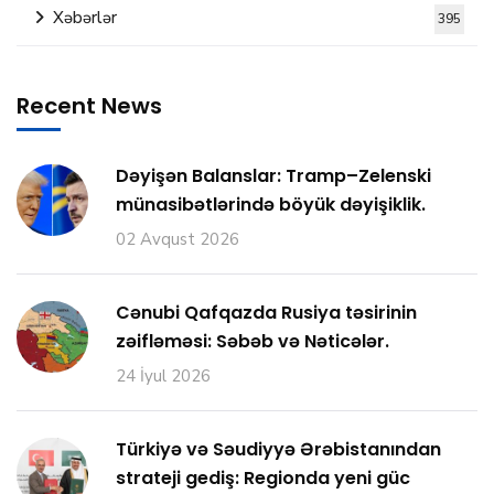
Xəbərlər
395
Recent News
Dəyişən Balanslar: Tramp–Zelenski
münasibətlərində böyük dəyişiklik.
02 Avqust 2026
Cənubi Qafqazda Rusiya təsirinin
zəifləməsi: Səbəb və Nəticələr.
24 İyul 2026
Türkiyə və Səudiyyə Ərəbistanından
strateji gediş: Regionda yeni güc