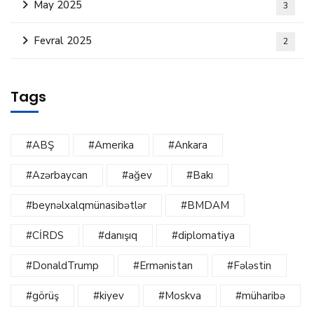
May 2025
3
Fevral 2025
2
Tags
#ABŞ
#Amerika
#Ankara
#Azərbaycan
#ağev
#Bakı
#beynəlxalqmünasibətlər
#BMDAM
#CİRDS
#danışıq
#diplomatiya
#DonaldTrump
#Ermənistan
#Fələstin
#görüş
#kiyev
#Moskva
#müharibə