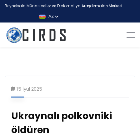
Beynəlxalq Münasibətlər və Diplomatiya Araşdırmaları Mərkəzi
AZ
15 İyul 2025
Ukraynalı polkovniki
öldürən