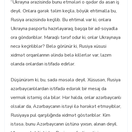
“Ukrayna ərazisində bunu etmələri o qədər də asan iş
deyil. Onlara gərək təlim keçilə, böyük ehtimalla bu,
Rusiya ərazisində keçilib. Bu ehtimal var ki, onlara
Ukrayna pasportu hazırlayaraq, başqa bir ad-soyadla
ora göndəriblər. Maraqlı tərəf odur ki, onlar Ukraynaya
necə keçiriliblər? Belə görünür ki, Rusiya xüsusi
xidmət orqanlarının əlində belə killerlər var, lazım
olanda onlardan istifadə edirlər.
Düşünürəm ki, bu, sadə məsələ deyil. Xüsusən, Rusiya
azərbaycanlılardan istifadə edərək bir mesaj da
vermək istəmiş ola bilər. Hər halda, onlar azərbaycanlı
olsalar da, Azərbaycanın istəyi ilə hərəkət etməyiblər,
Rusiyaya pul qarşılığında xidmət göstəriblər. Kim
istəsə, bunu Azərbaycanın üstünə yıxsın, alınan deyil.