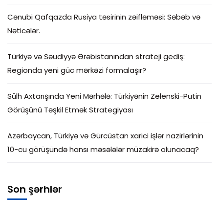
Cənubi Qafqazda Rusiya təsirinin zəifləməsi: Səbəb və
Nəticələr.
Türkiyə və Səudiyyə Ərəbistanından strateji gediş:
Regionda yeni güc mərkəzi formalaşır?
Sülh Axtarışında Yeni Mərhələ: Türkiyənin Zelenski-Putin
Görüşünü Təşkil Etmək Strategiyası
Azərbaycan, Türkiyə və Gürcüstan xarici işlər nazirlərinin
10-cu görüşündə hansı məsələlər müzakirə olunacaq?
Son şərhlər