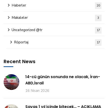
Haberler
20
Makaleler
3
Uncategorized @tr
17
Röportaj
17
Recent News
14-cü günün sonunda ne olacak, İran-
ABD,İsrail
16 Nisan 2026
Savaş 1 yıl içinde bitecek… – AÇIKLAMA