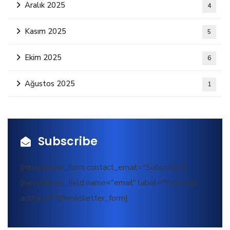
Aralık 2025
4
Kasım 2025
5
Ekim 2025
6
Ağustos 2025
1
Subscribe
[newsletter_form contact_email="Subscribe"]
[newsletter_field name="email" label="Your mail
address*"][/newsletter_form]