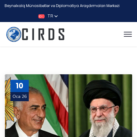
Beynəlxalq Münasibətlər və Diplomatiya Araşdırmaları Mərkəzi
TR
10
Oca 26