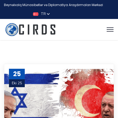
Beynəlxalq Münasibətlər və Diplomatiya Araşdırmaları Mərkəzi
TR
25
Eki 25