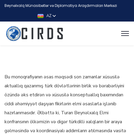
Beynəlxalq Münasibətlər və Diplomatiya Araşdırmaları Mərkəzi
AZ
Bu monoqrafiyanın əsas məqsədi son zamanlar xüsusilə
aktuallıq qazanmış türk dövlətlərinin birlik və bərabərliyini
özündə əks etdirən və xüsusilə konseptuallıq baxımından
ciddi əhəmiyyət daşıyan fikirlərin elmi əsaslarla işlənib
hazırlanmasıdır. Əlbəttə ki, Turan Beynəlxalq Elmi
konfransının ölkəmizin və digər türkdilli xalqların bir araya
gəlməsində və koordinasiyalı addımların atılmasında vasitə