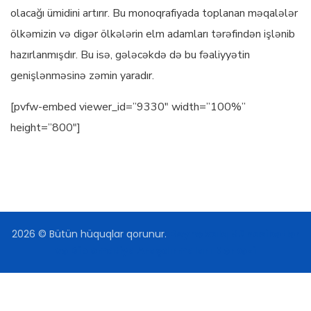
olacağı ümidini artırır. Bu monoqrafiyada toplanan məqalələr
ölkəmizin və digər ölkələrin elm adamları tərəfindən işlənib
hazırlanmışdır. Bu isə, gələcəkdə də bu fəaliyyətin
genişlənməsinə zəmin yaradır.
[pvfw-embed viewer_id=”9330″ width=”100%”
height=”800″]
2026
© Bütün hüquqlar qorunur.
Beynəlxalq Münasibətlər
və Diplomatiya Araşdırmaları Mərkəzi