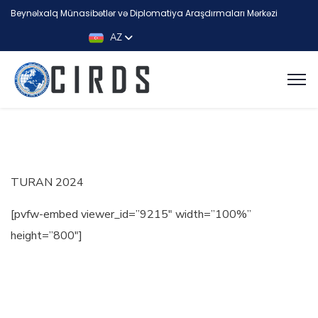
Beynəlxalq Münasibətlər və Diplomatiya Araşdırmaları Mərkəzi
AZ
TURAN 2024
[pvfw-embed viewer_id=”9215″ width=”100%”
height=”800″]