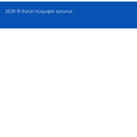
2026
© Bütün hüquqlar qorunur.
Beynəlxalq Münasibətlər
və Diplomatiya Araşdırmaları Mərkəzi