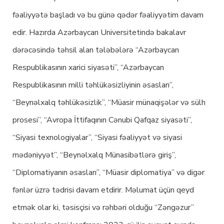
fəaliyyətə başladı və bu günə qədər fəaliyyətim davam
edir. Hazırda Azərbaycan Universitetində bakalavr
dərəcəsində təhsil alan tələbələrə “Azərbaycan
Respublikasının xarici siyasəti”, “Azərbaycan
Respublikasının milli təhlükəsizliyinin əsasları”,
“Beynəlxalq təhlükəsizlik”, “Müasir münaqişələr və sülh
prosesi”, “Avropa İttifaqının Cənubi Qafqaz siyasəti”,
“Siyasi texnologiyalar”, “Siyasi fəaliyyət və siyasi
mədəniyyət”, “Beynəlxalq Münasibətlərə giriş”,
“Diplomatiyanın əsasları”, “Müasir diplomatiya” və digər
fənlər üzrə tədrisi davam etdirir. Məlumat üçün qeyd
etmək olar ki, təsisçisi və rəhbəri olduğu “Zəngəzur”