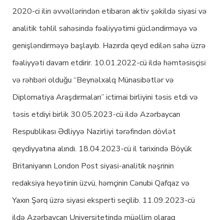
2020-ci ilin əvvəllərindən etibarən aktiv şəkildə siyasi və
analitik təhlil sahəsində fəaliyyətimi gücləndirməyə və
genişləndirməyə başlayıb. Hazırda qeyd edilən sahə üzrə
fəaliyyəti davam etdirir. 10.01.2022-cü ildə həmtəsisçisi
və rəhbəri olduğu “Beynəlxalq Münasibətlər və
Diplomatiya Araşdırmaları” ictimai birliyini təsis etdi və
təsis etdiyi birlik 30.05.2023-cü ildə Azərbaycan
Respublikası Ədliyyə Nazirliyi tərəfindən dövlət
qeydiyyatına alındı. 18.04.2023-cü il tarixində Böyük
Britaniyanın London Post siyasi-analitik nəşrinin
redaksiya heyətinin üzvü, həmçinin Cənubi Qafqaz və
Yaxın Şərq üzrə siyasi eksperti seçilib. 11.09.2023-cü
ildə Azərbaycan Universitetində müəllim olaraq