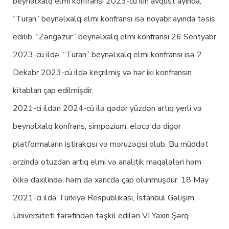
beynəlxalq elmi konfransı 2023-cü ilin avqust ayında,
“Turan” beynəlxalq elmi konfransı isə noyabr ayında təsis
edilib. “Zəngəzur” beynəlxalq elmi konfransı 26 Sentyabr
2023-cü ildə, “Turan” beynəlxalq elmi konfransı isə 2
Dekabr 2023-cü ildə keçrilmiş və hər iki konfransın
kitabları çap edilmişdir.
2021-ci ildən 2024-cü ilə qədər yüzdən artıq yerli və
beynəlxalq konfrans, simpozium, eləcə də digər
platformaların iştirakçısı və məruzəçisi olub. Bu müddət
ərzində otuzdan artıq elmi və analitik maqalələri həm
ölkə daxilində, həm də xaricdə çap olunmuşdur. 18 May
2021-ci ildə Türkiyə Respublikası, İstanbul Gəlişim
Universiteti tərəfindən təşkil edilən VI Yaxın Şərq